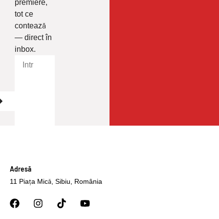
premiere,
tot ce
contează
— direct în
inbox.
Adresă
11 Piața Mică, Sibiu, România