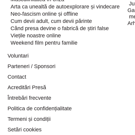
Ju
A
Arta ca unealtă de autoexplorare și vindecare
Gal
F
Neo-fascism online și offline
Fes
me
Cum devii adult, cum devii părinte
Ar
Când presa devine o fabrică de știri false
Viețile noastre online
Weekend film pentru familie
Voluntari
Parteneri / Sponsori
Contact
Acreditări Presă
Întrebări frecvente
Politica de confidențialitate
Termeni și condiții
Setări cookies