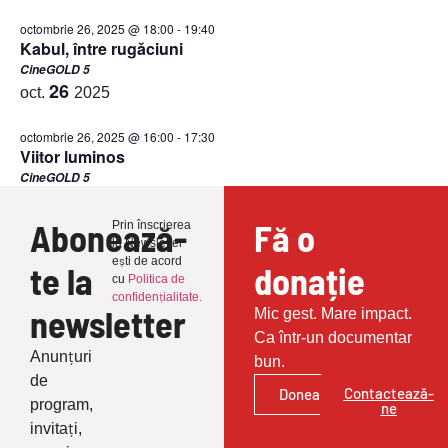
octombrie 26, 2025 @ 18:00
-
19:40
Kabul, între rugăciuni
CineGOLD 5
26
oct.
2025
octombrie 26, 2025 @ 16:00
-
17:30
Viitor luminos
CineGOLD 5
Abonează-
Fă o
Prin înscrierea
la Newsletter
ești de acord
te la
donație
cu
Politica de
confidențialitate.
newsletter
Mic gest. Mare impact.
Ca într-un documentar
Anunțuri
bun.
de
Contactează-
Donează
program,
ne
invitați,