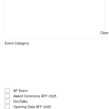
to
refresh
with
the
filtered
Clear
results.
Event Category
:
Open filter
Close filter
Remove filters
Event
Close filter
Category
AF Event
Award Ceremony AFF 2025
DocTalks
Opening Gala AFF 2025