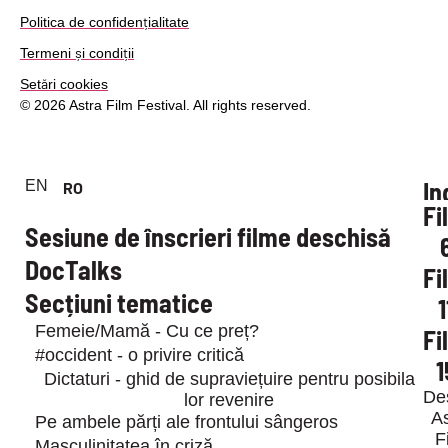
Politica de confidențialitate
Termeni și condiții
Setări cookies
© 2026 Astra Film Festival. All rights reserved.
In
EN
RO
Fi
Sesiune de înscrieri filme deschisă
D
DocTalks
Fi
Jur
Secțiuni tematice
1
Pr
E
Femeie/Mamă - Cu ce preț?
Fi
fes
#occident - o privire critică
1
Gal
Dictaturi - ghid de supraviețuire pentru posibila
me
De
lor revenire
Știr
As
Pe ambele părți ale frontului sângeros
F
De
Masculinitatea în criză