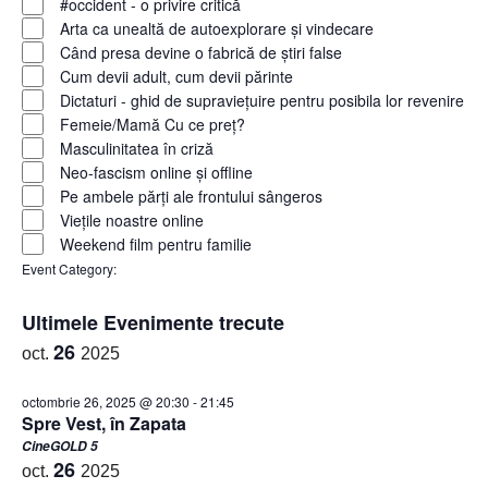
#occident - o privire critică
Arta ca unealtă de autoexplorare și vindecare
Când presa devine o fabrică de știri false
Cum devii adult, cum devii părinte
Dictaturi - ghid de supraviețuire pentru posibila lor revenire
Femeie/Mamă Cu ce preț?
Masculinitatea în criză
Neo-fascism online și offline
Pe ambele părți ale frontului sângeros
Viețile noastre online
Weekend film pentru familie
Remove filters
Event Category
:
Ultimele Evenimente trecute
26
oct.
2025
octombrie 26, 2025 @ 20:30
-
21:45
Spre Vest, în Zapata
CineGOLD 5
26
oct.
2025