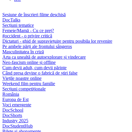
Sesiune de înscrieri filme deschisă
DocTalks
Secțiuni tematice
Femeie/Mamă - Cu ce preț?
#occident - o privire critică
Dictaturi - ghid de supraviețuire pentru posibila lor revenire
Pe ambele părți ale frontului sângeros
Masculinitatea în criză
Arta ca unealtă de autoexplorare și vindecare
Neo-fascism online și offline
Cum devii adult, cum devii părinte
Când presa devine o fabrică de știri false
Viețile noastre online
Weekend film pentru familie
Secțiuni competiționale
România
Europa de Est
Voci emergente
DocSchool
DocShorts
Industry 2025
DocStudentHub
Bilete și abonamente