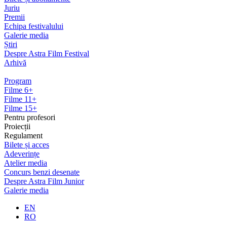
Juriu
Premii
Echipa festivalului
Galerie media
Știri
Despre Astra Film Festival
Arhivă
Program
Filme 6+
Filme 11+
Filme 15+
Pentru profesori
Proiecții
Regulament
Bilete și acces
Adeverințe
Atelier media
Concurs benzi desenate
Despre Astra Film Junior
Galerie media
EN
RO