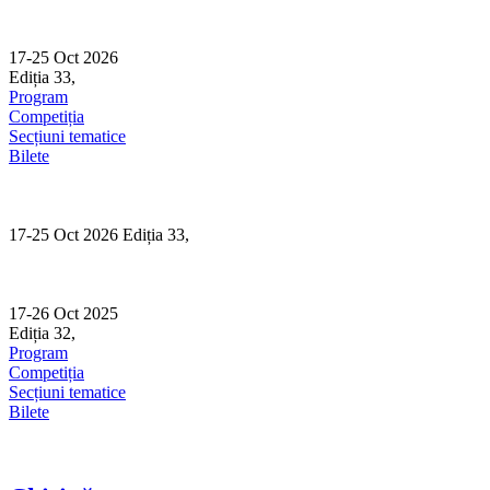
Skip
to
content
17-25 Oct 2026
Ediția 33,
Sibiu
Program
Competiția
Secțiuni tematice
Bilete
17-25 Oct 2026 Ediția 33,
Sibiu
17-26 Oct 2025
Ediția 32,
Sibiu
Program
Competiția
Secțiuni tematice
Bilete