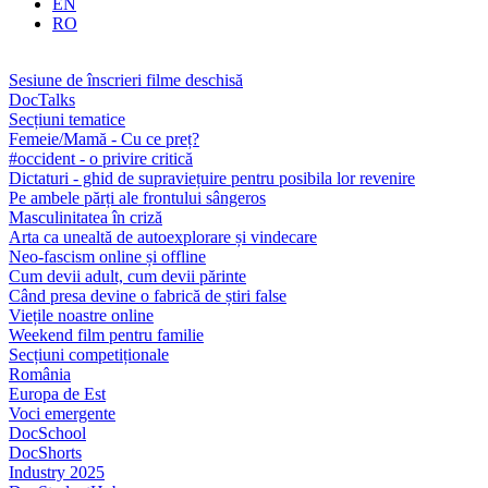
EN
RO
Sesiune de înscrieri filme deschisă
DocTalks
Secțiuni tematice
Femeie/Mamă - Cu ce preț?
#occident - o privire critică
Dictaturi - ghid de supraviețuire pentru posibila lor revenire
Pe ambele părți ale frontului sângeros
Masculinitatea în criză
Arta ca unealtă de autoexplorare și vindecare
Neo-fascism online și offline
Cum devii adult, cum devii părinte
Când presa devine o fabrică de știri false
Viețile noastre online
Weekend film pentru familie
Secțiuni competiționale
România
Europa de Est
Voci emergente
DocSchool
DocShorts
Industry 2025