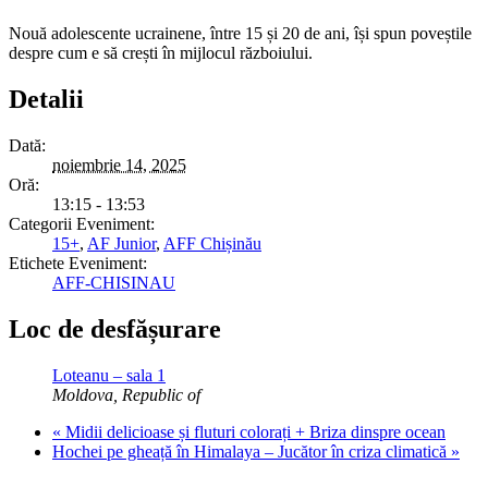
Nouă adolescente ucrainene, între 15 și 20 de ani, își spun poveștile
despre cum e să crești în mijlocul războiului.
Detalii
Dată:
noiembrie 14, 2025
Oră:
13:15 - 13:53
Categorii Eveniment:
15+
,
AF Junior
,
AFF Chișinău
Etichete Eveniment:
AFF-CHISINAU
Loc de desfășurare
Loteanu – sala 1
Moldova, Republic of
«
Midii delicioase și fluturi colorați + Briza dinspre ocean
Hochei pe gheață în Himalaya – Jucător în criza climatică
»