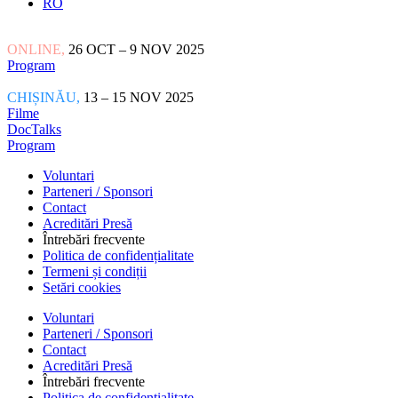
RO
ONLINE,
26 OCT – 9 NOV 2025
Program
CHIȘINĂU,
13 – 15 NOV 2025
Filme
DocTalks
Program
Voluntari
Parteneri / Sponsori
Contact
Acreditări Presă
Întrebări frecvente
Politica de confidențialitate
Termeni și condiții
Setări cookies
Voluntari
Parteneri / Sponsori
Contact
Acreditări Presă
Întrebări frecvente
Politica de confidențialitate