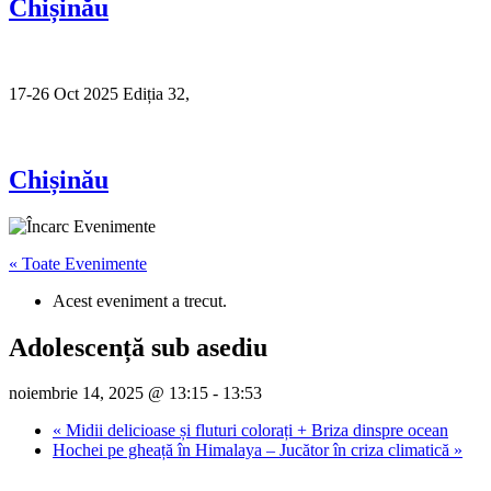
Chișinău
17-26 Oct 2025 Ediția 32,
Sibiu
Chișinău
« Toate Evenimente
Acest eveniment a trecut.
Adolescență sub asediu
noiembrie 14, 2025 @ 13:15
-
13:53
«
Midii delicioase și fluturi colorați + Briza dinspre ocean
Hochei pe gheață în Himalaya – Jucător în criza climatică
»