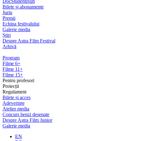
DocStudentHub
Bilete și abonamente
Juriu
Premii
Echipa festivalului
Galerie media
Știri
Despre Astra Film Festival
Arhivă
Program
Filme 6+
Filme 11+
Filme 15+
Pentru profesori
Proiecții
Regulament
Bilete și acces
Adeverințe
Atelier media
Concurs benzi desenate
Despre Astra Film Junior
Galerie media
EN