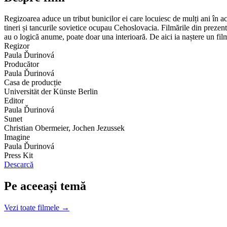
Regizoarea aduce un tribut bunicilor ei care locuiesc de mulți ani în ac
tineri și tancurile sovietice ocupau Cehoslovacia. Filmările din prezent
au o logică anume, poate doar una interioară. De aici ia naștere un film
Regizor
Paula Ďurinová
Producător
Paula Ďurinová
Casa de producție
Universität der Künste Berlin
Editor
Paula Ďurinová
Sunet
Christian Obermeier, Jochen Jezussek
Imagine
Paula Ďurinová
Press Kit
Descarcă
Pe aceeași temă
Vezi toate filmele →