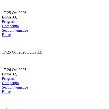
Skip
to
content
17-25 Oct 2026
Ediția 33,
Sibiu
Program
Competiția
Secțiuni tematice
Bilete
17-25 Oct 2026 Ediția 33,
Sibiu
17-26 Oct 2025
Ediția 32,
Sibiu
Program
Competiția
Secțiuni tematice
Bilete