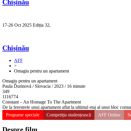
Chișinău
17-26 Oct 2025 Ediția 32,
Sibiu
Chișinău
AFF
>
Omagiu pentru un apartament
Omagiu pentru un apartament
Paula Ďurinová / Slovacia / 2023 / 16 minute
349
1116774
Constant – An Homage To The Apartment
De la ferestrele unui apartament aflat la ultimul etaj al unui bloc comun
Programe speciale
Competiția studențească
AFF Online
Se
Despre film