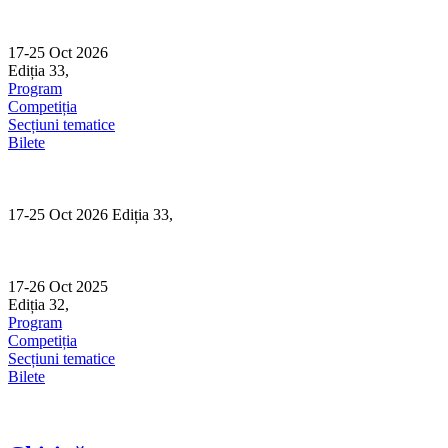
Skip
to
content
17-25 Oct 2026
Ediția 33,
Sibiu
Program
Competiția
Secțiuni tematice
Bilete
17-25 Oct 2026 Ediția 33,
Sibiu
17-26 Oct 2025
Ediția 32,
Sibiu
Program
Competiția
Secțiuni tematice
Bilete