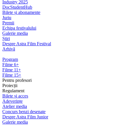
Industry 2025
DocStudentHub
Bilete și abonamente
Juriu
Premii
Echipa festivalului
Galerie media
Știri
Despre Astra Film Festival
Arhivă
Program
Filme 6+
Filme 11+
Filme 15+
Pentru profesori
Proiecții
Regulament
Bilete și acces
Adeverințe
Atelier media
Concurs benzi desenate
Despre Astra Film Junior
Galerie media