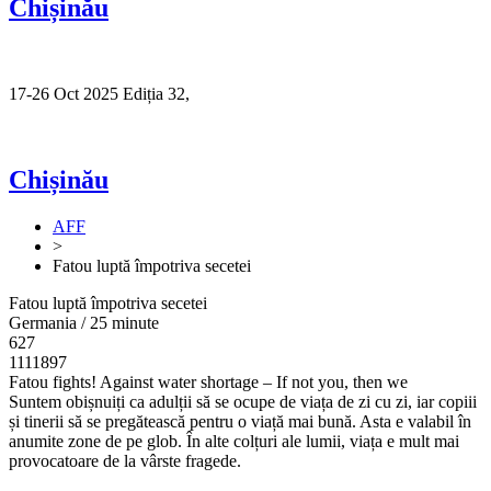
Chișinău
17-26 Oct 2025 Ediția 32,
Sibiu
Chișinău
AFF
>
Fatou luptă împotriva secetei
Fatou luptă împotriva secetei
Germania / 25 minute
627
1111897
Fatou fights! Against water shortage – If not you, then we
Suntem obișnuiți ca adulții să se ocupe de viața de zi cu zi, iar copiii
și tinerii să se pregătească pentru o viață mai bună. Asta e valabil în
anumite zone de pe glob. În alte colțuri ale lumii, viața e mult mai
provocatoare de la vârste fragede.