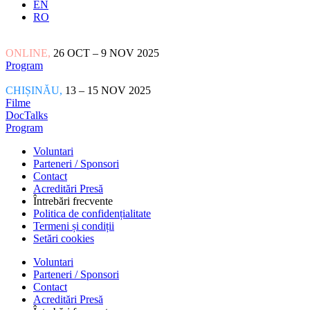
EN
RO
ONLINE,
26 OCT – 9 NOV 2025
Program
CHIȘINĂU,
13 – 15 NOV 2025
Filme
DocTalks
Program
Voluntari
Parteneri / Sponsori
Contact
Acreditări Presă
Întrebări frecvente
Politica de confidențialitate
Termeni și condiții
Setări cookies
Voluntari
Parteneri / Sponsori
Contact
Acreditări Presă