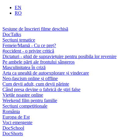
EN
RO
Sesiune de înscrieri filme deschisă
DocTalks
Secțiuni tematice
Femeie/Mamă - Cu ce preț?
#occident - o privire critică
Dictaturi - ghid de supraviețuire pentru posibila lor revenire
Pe ambele părți ale frontului sângeros
Masculinitatea în criză
Arta ca unealtă de autoexplorare și vindecare
Neo-fascism online și offline
Cum devii adult, cum devii părinte
Când presa devine o fabrică de știri false
Viețile noastre online
Weekend film pentru familie
Secțiuni competiționale
România
Europa de Est
Voci emergente
DocSchool
DocShorts