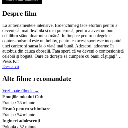
Despre film
La antrenamentele intensive, Erdenchimeg face eforturi pentru a
deveni cât mai flexibilă și mai puternică, pentru a avea un bun
echilibru stând doar într-o mână. În timp ce pentru colegele ei
contorsionismul este un hobby, pentru ea acest sport este începutul
unei cariere și șansa la o viață mai bună. Adeseori, adoarme în
autobuz din cauza oboselii. Fata speră că va deveni o contorsionistă
celebră și bogată. Oare ce dorește să cumpere cu banii câștigați?…
Press Kit
Descarcă
Alte filme recomandate
Vezi toate filmele →
Emoţiile micului Cub
Franța / 28 minute
Hrană pentru schimbare
Franța / 54 minute
Ingineri adolescenți
Polonia / 52 minute