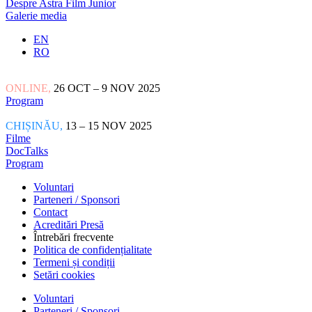
Despre Astra Film Junior
Galerie media
EN
RO
ONLINE,
26 OCT – 9 NOV 2025
Program
CHIȘINĂU,
13 – 15 NOV 2025
Filme
DocTalks
Program
Voluntari
Parteneri / Sponsori
Contact
Acreditări Presă
Întrebări frecvente
Politica de confidențialitate
Termeni și condiții
Setări cookies
Voluntari
Parteneri / Sponsori