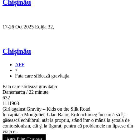
Chișinău
17-26 Oct 2025 Ediția 32,
Sibiu
Chișinău
AFF
>
Fata care sfidează gravitația
Fata care sfidează gravitația
Danemarca / 22 minute
632
1111903
Girl against Gravity – Kids on the Silk Road
În capitala Mongoliei, Ulan Bator, Erdenchimeg încearcă să își
găsească echilibrul, atât la propriu, stând într-o mână la școala de
contorsionism, cât și la figurat, pentru că problemele nu lipsesc din
viața ei.
Astra Film Chisinau