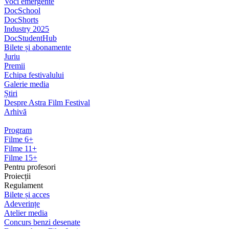
Voci emergente
DocSchool
DocShorts
Industry 2025
DocStudentHub
Bilete și abonamente
Juriu
Premii
Echipa festivalului
Galerie media
Știri
Despre Astra Film Festival
Arhivă
Program
Filme 6+
Filme 11+
Filme 15+
Pentru profesori
Proiecții
Regulament
Bilete și acces
Adeverințe
Atelier media
Concurs benzi desenate