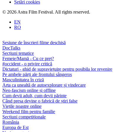
Setări cookies
© 2026 Astra Film Festival. All rights reserved.
EN
RO
Sesiune de înscrieri filme deschisă
DocTalks
Secțiuni tematice
Femeie/Mamă - Cu ce preț?
#occident - o privire critică
Dictaturi - ghid de supraviețuire pentru posibila lor revenire
Pe ambele părți ale frontului sângeros
Masculinitatea în criză
Arta ca unealtă de autoexplorare și vindecare
Neo-fascism online și offline
Cum devii adult, cum devii părinte
Când presa devine o fabrică de știri false
Viețile noastre online
Weekend film pentru familie
Secțiuni competiționale
România
Europa de Est