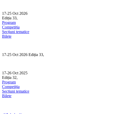
Skip
to
content
17-25 Oct 2026
Ediția 33,
Sibiu
Program
Competiția
Secțiuni tematice
Bilete
17-25 Oct 2026 Ediția 33,
Sibiu
17-26 Oct 2025
Ediția 32,
Sibiu
Program
Competiția
Secțiuni tematice
Bilete