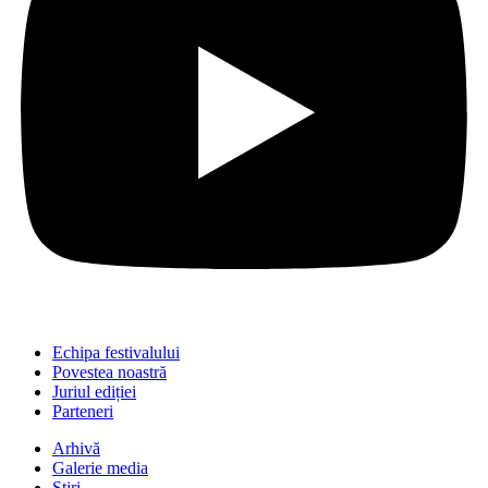
Echipa festivalului
Povestea noastră
Juriul ediției
Parteneri
Arhivă
Galerie media
Știri