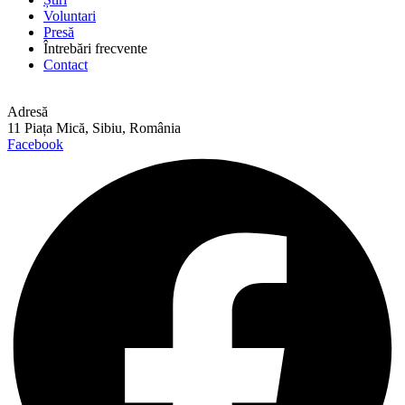
Voluntari
Presă
Întrebări frecvente
Contact
Adresă
11 Piața Mică, Sibiu, România
Facebook