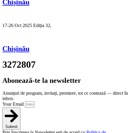
Chișinău
17-26 Oct 2025 Ediția 32,
Sibiu
Chișinău
3272807
Abonează-te la newsletter
Anunțuri de program, invitați, premiere, tot ce contează — direct în
inbox.
Your Email
Submit
Prin înscrierea la Newsletter ești de acord cu
Politica de