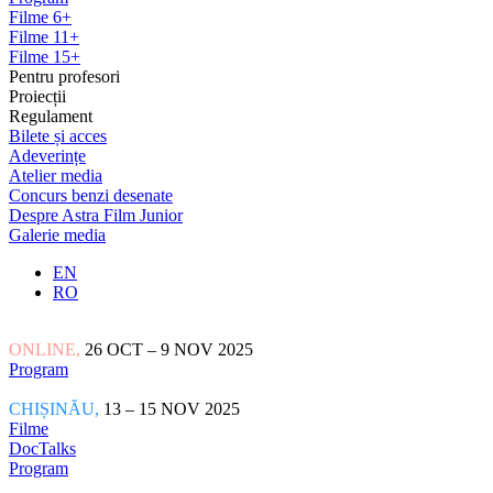
Filme 6+
Filme 11+
Filme 15+
Pentru profesori
Proiecții
Regulament
Bilete și acces
Adeverințe
Atelier media
Concurs benzi desenate
Despre Astra Film Junior
Galerie media
EN
RO
ONLINE,
26 OCT – 9 NOV 2025
Program
CHIȘINĂU,
13 – 15 NOV 2025
Filme
DocTalks
Program