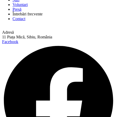
Voluntari
Presă
Întrebări frecvente
Contact
Adresă
11 Piața Mică, Sibiu, România
Facebook