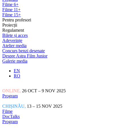
Filme 6+
Filme 11+
Filme 15+
Pentru profesori
Proiecții
Regulament
Bilete și acces
Adeverințe
Atelier media
Concurs benzi desenate
Despre Astra Film Junior
Galerie media
EN
RO
ONLINE,
26 OCT – 9 NOV 2025
Program
CHIȘINĂU,
13 – 15 NOV 2025
Filme
DocTalks
Program