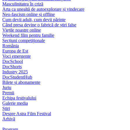
Masculinitatea în criză
Arta ca unealtă de autoexplorare și vindecare
Neo-fascism online și offline
Cum devii adult, cum devii părinte
Când presa devine o fabrică de știri false
Viețile noastre online
Weekend film pentru familie
Secțiuni competiționale
România
Europa de Est
Voci emergente
DocSchool
DocShorts
Industry 2025
DocStudentHub
Bilete și abonamente
Juriu
Premii
Echipa festivalului
Galerie media
Știri
Despre Astra Film Festival
Arhivă
Program