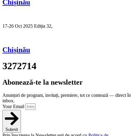
Chișinău
17-26 Oct 2025 Ediția 32,
Sibiu
Chișinău
3272714
Abonează-te la newsletter
Anunțuri de program, invitați, premiere, tot ce contează — direct în
inbox.
Your Email
Submit
Prin înscrierea la Newsletter ești de acord cu
Politica de