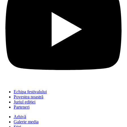
Echipa festivalului
Povestea noastră
Juriul ediției
Parteneri
Arhivă
Galerie media
Știri