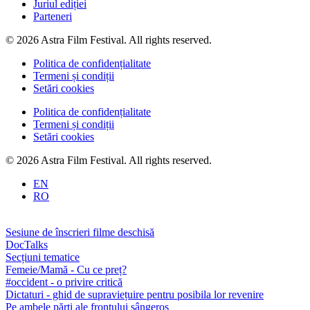
Juriul ediției
Parteneri
© 2026 Astra Film Festival. All rights reserved.
Politica de confidențialitate
Termeni și condiții
Setări cookies
Politica de confidențialitate
Termeni și condiții
Setări cookies
© 2026 Astra Film Festival. All rights reserved.
EN
RO
Sesiune de înscrieri filme deschisă
DocTalks
Secțiuni tematice
Femeie/Mamă - Cu ce preț?
#occident - o privire critică
Dictaturi - ghid de supraviețuire pentru posibila lor revenire
Pe ambele părți ale frontului sângeros