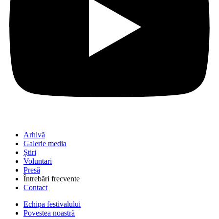
Arhivă
Galerie media
Știri
Voluntari
Presă
Întrebări frecvente
Contact
Echipa festivalului
Povestea noastră