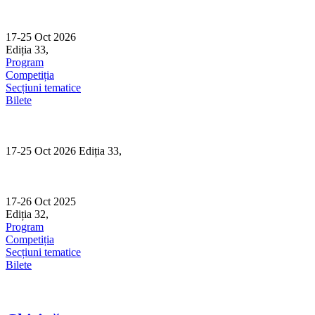
Skip
to
content
17-25 Oct 2026
Ediția 33,
Sibiu
Program
Competiția
Secțiuni tematice
Bilete
17-25 Oct 2026 Ediția 33,
Sibiu
17-26 Oct 2025
Ediția 32,
Sibiu
Program
Competiția
Secțiuni tematice
Bilete