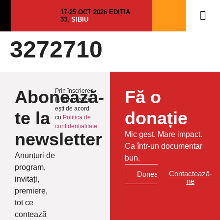
17-25 OCT 2026 EDIȚIA
33,
SIBIU
3272710
Abonează-
Fă o
Prin înscrierea
la Newsletter
ești de acord
te la
donație
cu
Politica de
confidențialitate.
newsletter
Mic gest. Mare impact.
Ca într-un documentar
Anunțuri de
bun.
program,
Contactează-
Donează
invitați,
ne
premiere,
tot ce
contează