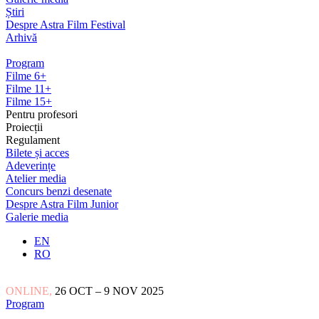
Știri
Despre Astra Film Festival
Arhivă
Program
Filme 6+
Filme 11+
Filme 15+
Pentru profesori
Proiecții
Regulament
Bilete și acces
Adeverințe
Atelier media
Concurs benzi desenate
Despre Astra Film Junior
Galerie media
EN
RO
ONLINE,
26 OCT – 9 NOV 2025
Program