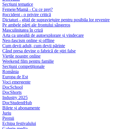
Secțiuni tematice
Femeie/Mamă - Cu ce preț?
#occident - o privire critică
Dictaturi - ghid de supraviețuire pentru posibila lor revenire
Pe ambele părți ale frontului sângeros
Masculinitatea în criză
Arta ca unealtă de autoexplorare și vindecare
Neo-fascism online și offline
Cum devii adult, cum devii părinte
Când presa devine o fabrică de știri false
Viețile noastre online
Weekend film pentru familie
Secțiuni competiționale
România
Europa de Est
Voci emergente
DocSchool
DocShorts
Industry 2025
DocStudentHub
Bilete și abonamente
Juriu
Premii
Echipa festivalului
Galerie media