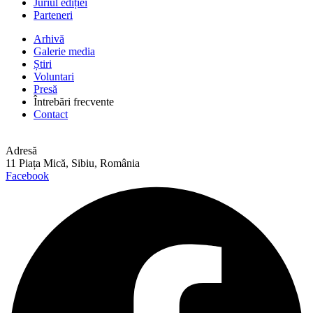
Juriul ediției
Parteneri
Arhivă
Galerie media
Știri
Voluntari
Presă
Întrebări frecvente
Contact
Adresă
11 Piața Mică, Sibiu, România
Facebook