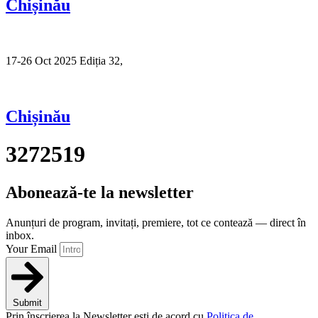
Chișinău
17-26 Oct 2025 Ediția 32,
Sibiu
Chișinău
3272519
Abonează-te la newsletter
Anunțuri de program, invitați, premiere, tot ce contează — direct în
inbox.
Your Email
Submit
Prin înscrierea la Newsletter ești de acord cu
Politica de