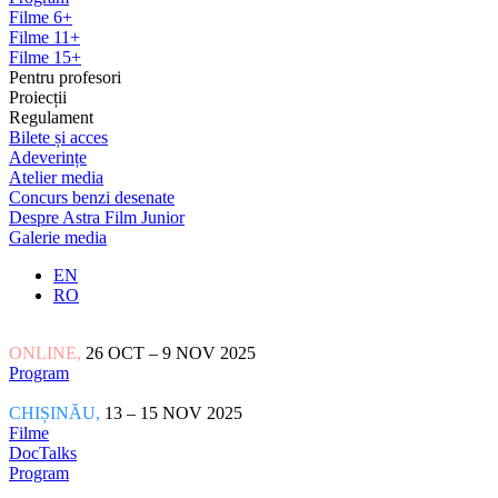
Filme 6+
Filme 11+
Filme 15+
Pentru profesori
Proiecții
Regulament
Bilete și acces
Adeverințe
Atelier media
Concurs benzi desenate
Despre Astra Film Junior
Galerie media
EN
RO
ONLINE,
26 OCT – 9 NOV 2025
Program
CHIȘINĂU,
13 – 15 NOV 2025
Filme
DocTalks
Program