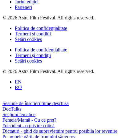
Juriul ediției
Parteneri
© 2026 Astra Film Festival. All rights reserved.
Politica de confidențialitate
Termeni și condiții
Setări cookies
Politica de confidențialitate
Termeni și condiții
Setări cookies
© 2026 Astra Film Festival. All rights reserved.
EN
RO
Sesiune de înscrieri filme deschisă
DocTalks
Secțiuni tematice
Femeie/Mamă - Cu ce preț?
#occident - o privire critică
Dictaturi - ghid de supraviețuire pentru posibila lor revenire
Pe ambele părți ale frontului sângeros