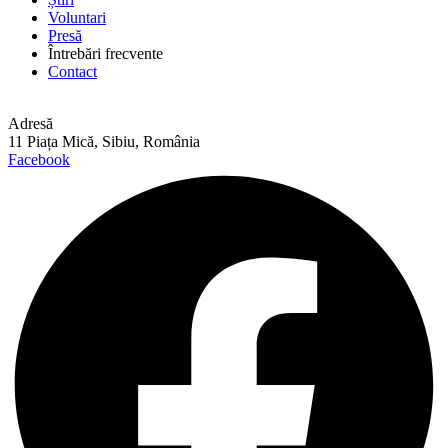
Voluntari
Presă
Întrebări frecvente
Contact
Adresă
11 Piața Mică, Sibiu, România
Facebook