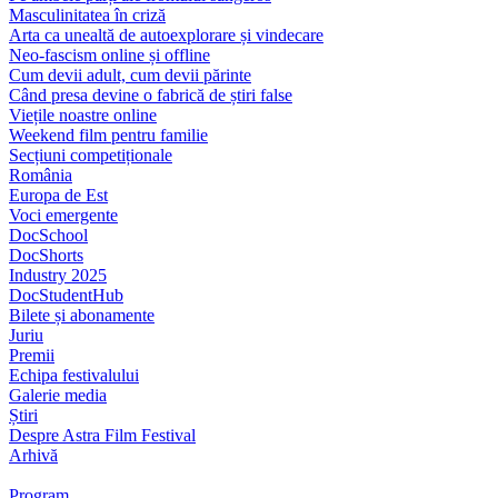
Masculinitatea în criză
Arta ca unealtă de autoexplorare și vindecare
Neo-fascism online și offline
Cum devii adult, cum devii părinte
Când presa devine o fabrică de știri false
Viețile noastre online
Weekend film pentru familie
Secțiuni competiționale
România
Europa de Est
Voci emergente
DocSchool
DocShorts
Industry 2025
DocStudentHub
Bilete și abonamente
Juriu
Premii
Echipa festivalului
Galerie media
Știri
Despre Astra Film Festival
Arhivă
Program