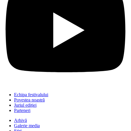
Echipa festivalului
Povestea noastră
Juriul ediției
Parteneri
Arhivă
Galerie media
Știri