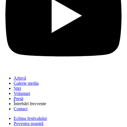
Arhivă
Galerie media
Știri
Voluntari
Presă
Întrebări frecvente
Contact
Echipa festivalului
Povestea noastră