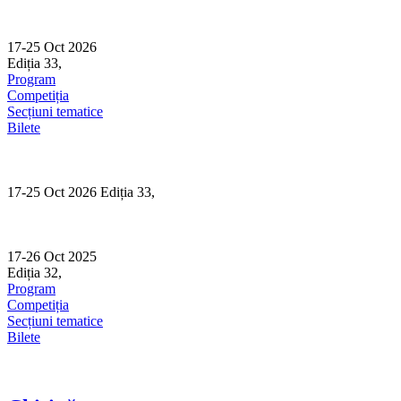
Skip
to
content
17-25 Oct 2026
Ediția 33,
Sibiu
Program
Competiția
Secțiuni tematice
Bilete
17-25 Oct 2026 Ediția 33,
Sibiu
17-26 Oct 2025
Ediția 32,
Sibiu
Program
Competiția
Secțiuni tematice
Bilete