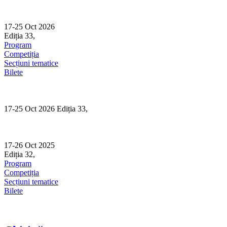
Skip
to
content
17-25 Oct 2026
Ediția 33,
Sibiu
Program
Competiția
Secțiuni tematice
Bilete
17-25 Oct 2026 Ediția 33,
Sibiu
17-26 Oct 2025
Ediția 32,
Sibiu
Program
Competiția
Secțiuni tematice
Bilete