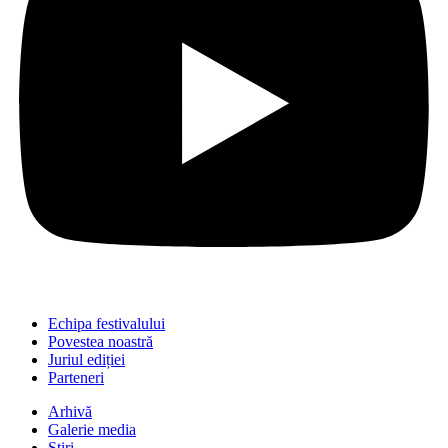
Echipa festivalului
Povestea noastră
Juriul ediției
Parteneri
Arhivă
Galerie media
Știri