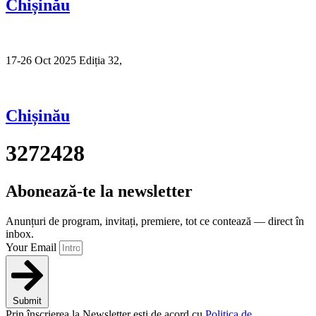
Chișinău
17-26 Oct 2025 Ediția 32,
Sibiu
Chișinău
3272428
Abonează-te la newsletter
Anunțuri de program, invitați, premiere, tot ce contează — direct în
inbox.
Your Email
Submit
Prin înscrierea la Newsletter ești de acord cu
Politica de