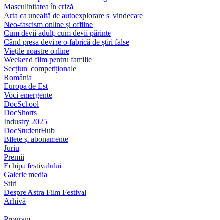
Masculinitatea în criză
Arta ca unealtă de autoexplorare și vindecare
Neo-fascism online și offline
Cum devii adult, cum devii părinte
Când presa devine o fabrică de știri false
Viețile noastre online
Weekend film pentru familie
Secțiuni competiționale
România
Europa de Est
Voci emergente
DocSchool
DocShorts
Industry 2025
DocStudentHub
Bilete și abonamente
Juriu
Premii
Echipa festivalului
Galerie media
Știri
Despre Astra Film Festival
Arhivă
Program