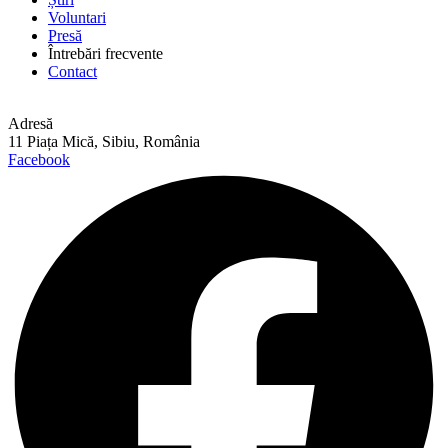
Voluntari
Presă
Întrebări frecvente
Contact
Adresă
11 Piața Mică, Sibiu, România
Facebook