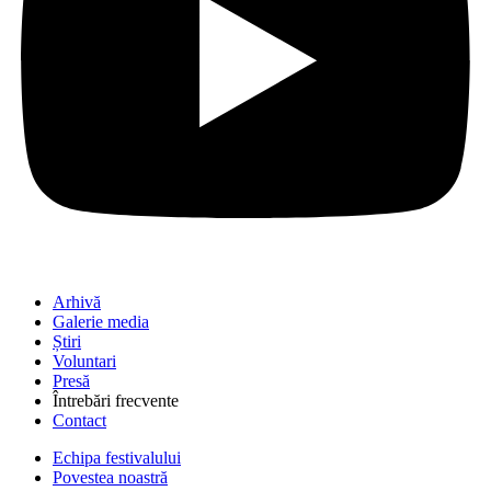
Arhivă
Galerie media
Știri
Voluntari
Presă
Întrebări frecvente
Contact
Echipa festivalului
Povestea noastră