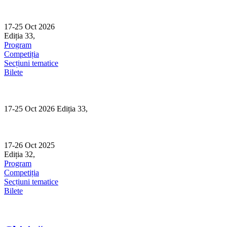
Skip
to
content
17-25 Oct 2026
Ediția 33,
Sibiu
Program
Competiția
Secțiuni tematice
Bilete
17-25 Oct 2026 Ediția 33,
Sibiu
17-26 Oct 2025
Ediția 32,
Sibiu
Program
Competiția
Secțiuni tematice
Bilete