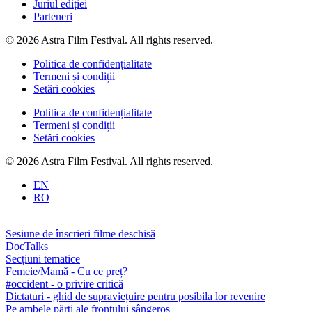
Juriul ediției
Parteneri
© 2026 Astra Film Festival. All rights reserved.
Politica de confidențialitate
Termeni și condiții
Setări cookies
Politica de confidențialitate
Termeni și condiții
Setări cookies
© 2026 Astra Film Festival. All rights reserved.
EN
RO
Sesiune de înscrieri filme deschisă
DocTalks
Secțiuni tematice
Femeie/Mamă - Cu ce preț?
#occident - o privire critică
Dictaturi - ghid de supraviețuire pentru posibila lor revenire
Pe ambele părți ale frontului sângeros