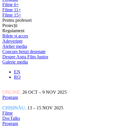
Filme 6+
Filme 11+
Filme 15+
Pentru profesori
Proiecții
Regulament
Bilete și acces
Adeverințe
Atelier media
Concurs benzi desenate
Despre Astra Film Junior
Galerie media
EN
RO
ONLINE,
26 OCT – 9 NOV 2025
Program
CHIȘINĂU,
13 – 15 NOV 2025
Filme
DocTalks
Program