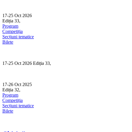
Skip
to
content
17-25 Oct 2026
Ediția 33,
Sibiu
Program
Competiția
Secțiuni tematice
Bilete
17-25 Oct 2026 Ediția 33,
Sibiu
17-26 Oct 2025
Ediția 32,
Sibiu
Program
Competiția
Secțiuni tematice
Bilete