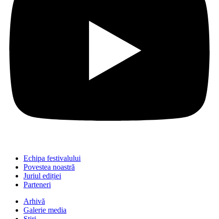
Echipa festivalului
Povestea noastră
Juriul ediției
Parteneri
Arhivă
Galerie media
Știri