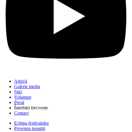
Arhivă
Galerie media
Știri
Voluntari
Presă
Întrebări frecvente
Contact
Echipa festivalului
Povestea noastră