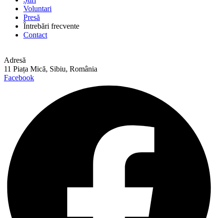
Voluntari
Presă
Întrebări frecvente
Contact
Adresă
11 Piața Mică, Sibiu, România
Facebook