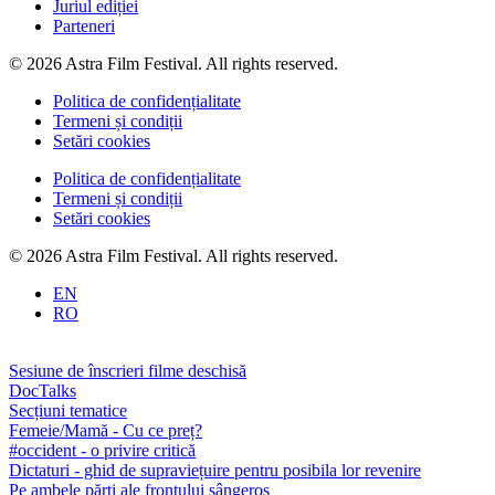
Juriul ediției
Parteneri
© 2026 Astra Film Festival. All rights reserved.
Politica de confidențialitate
Termeni și condiții
Setări cookies
Politica de confidențialitate
Termeni și condiții
Setări cookies
© 2026 Astra Film Festival. All rights reserved.
EN
RO
Sesiune de înscrieri filme deschisă
DocTalks
Secțiuni tematice
Femeie/Mamă - Cu ce preț?
#occident - o privire critică
Dictaturi - ghid de supraviețuire pentru posibila lor revenire
Pe ambele părți ale frontului sângeros