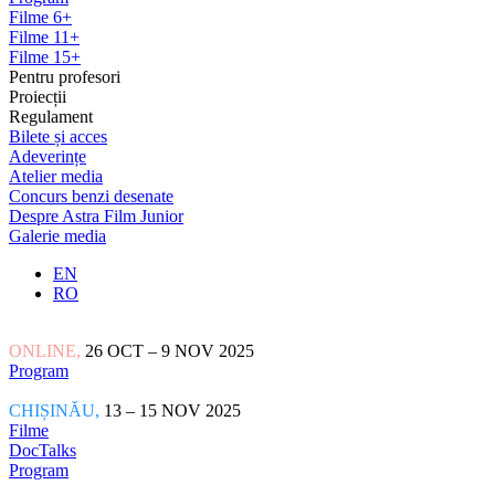
Filme 6+
Filme 11+
Filme 15+
Pentru profesori
Proiecții
Regulament
Bilete și acces
Adeverințe
Atelier media
Concurs benzi desenate
Despre Astra Film Junior
Galerie media
EN
RO
ONLINE,
26 OCT – 9 NOV 2025
Program
CHIȘINĂU,
13 – 15 NOV 2025
Filme
DocTalks
Program