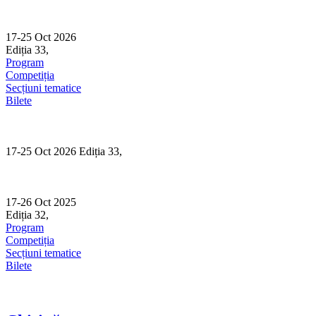
Skip
to
content
17-25 Oct 2026
Ediția 33,
Sibiu
Program
Competiția
Secțiuni tematice
Bilete
17-25 Oct 2026 Ediția 33,
Sibiu
17-26 Oct 2025
Ediția 32,
Sibiu
Program
Competiția
Secțiuni tematice
Bilete