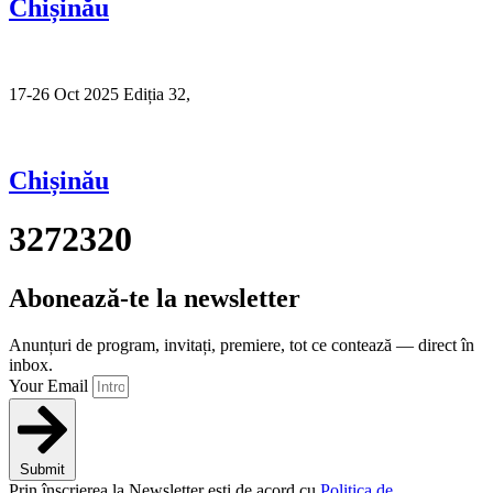
Chișinău
17-26 Oct 2025 Ediția 32,
Sibiu
Chișinău
3272320
Abonează-te la newsletter
Anunțuri de program, invitați, premiere, tot ce contează — direct în
inbox.
Your Email
Submit
Prin înscrierea la Newsletter ești de acord cu
Politica de