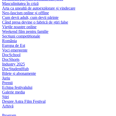
Masculinitatea în criză
Arta ca unealtă de autoexplorare și vindecare
Neo-fascism online și offline
Cum devii adult, cum devii părinte
Când presa devine o fabrică de știri false
Viețile noastre online
Weekend film pentru familie
Secțiuni competiționale
România
Europa de Est
Voci emergente
DocSchool
DocShorts
Industry 2025
DocStudentHub
Bilete și abonamente
Juriu
Premii
Echipa festivalului
Galerie media
Știri
Despre Astra Film Festival
Arhivă
Program