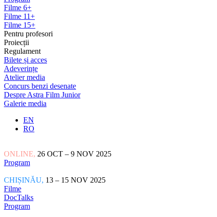
Filme 6+
Filme 11+
Filme 15+
Pentru profesori
Proiecții
Regulament
Bilete și acces
Adeverințe
Atelier media
Concurs benzi desenate
Despre Astra Film Junior
Galerie media
EN
RO
ONLINE,
26 OCT – 9 NOV 2025
Program
CHIȘINĂU,
13 – 15 NOV 2025
Filme
DocTalks
Program