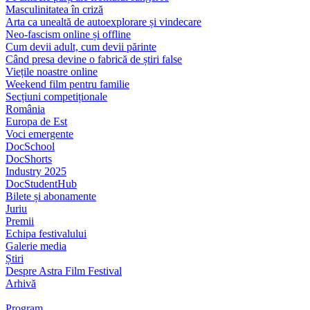
Masculinitatea în criză
Arta ca unealtă de autoexplorare și vindecare
Neo-fascism online și offline
Cum devii adult, cum devii părinte
Când presa devine o fabrică de știri false
Viețile noastre online
Weekend film pentru familie
Secțiuni competiționale
România
Europa de Est
Voci emergente
DocSchool
DocShorts
Industry 2025
DocStudentHub
Bilete și abonamente
Juriu
Premii
Echipa festivalului
Galerie media
Știri
Despre Astra Film Festival
Arhivă
Program