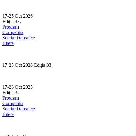
Skip
to
content
17-25 Oct 2026
Ediția 33,
Sibiu
Program
Competiția
Secțiuni tematice
Bilete
17-25 Oct 2026 Ediția 33,
Sibiu
17-26 Oct 2025
Ediția 32,
Sibiu
Program
Competiția
Secțiuni tematice
Bilete