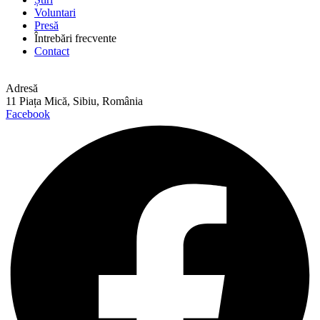
Voluntari
Presă
Întrebări frecvente
Contact
Adresă
11 Piața Mică, Sibiu, România
Facebook