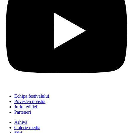
Echipa festivalului
Povestea noastră
Juriul ediției
Parteneri
Arhivă
Galerie media
Știri