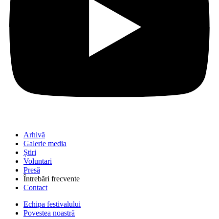
Arhivă
Galerie media
Știri
Voluntari
Presă
Întrebări frecvente
Contact
Echipa festivalului
Povestea noastră