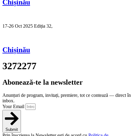
Chișinău
17-26 Oct 2025 Ediția 32,
Sibiu
Chișinău
3272277
Abonează-te la newsletter
Anunțuri de program, invitați, premiere, tot ce contează — direct în
inbox.
Your Email
Submit
Prin înscrierea la Newsletter ești de acord cu
Politica de