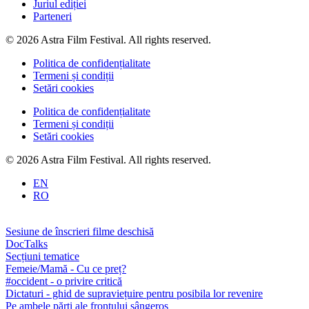
Juriul ediției
Parteneri
© 2026 Astra Film Festival. All rights reserved.
Politica de confidențialitate
Termeni și condiții
Setări cookies
Politica de confidențialitate
Termeni și condiții
Setări cookies
© 2026 Astra Film Festival. All rights reserved.
EN
RO
Sesiune de înscrieri filme deschisă
DocTalks
Secțiuni tematice
Femeie/Mamă - Cu ce preț?
#occident - o privire critică
Dictaturi - ghid de supraviețuire pentru posibila lor revenire
Pe ambele părți ale frontului sângeros