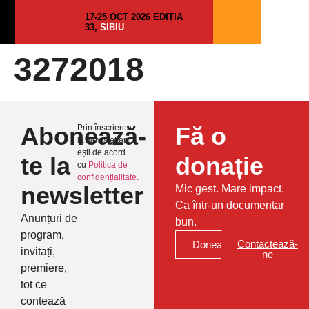
17-25 OCT 2026 EDIȚIA
33,
SIBIU
3272018
Abonează-
Fă o
Prin înscrierea
la Newsletter
ești de acord
te la
donație
cu
Politica de
confidențialitate.
newsletter
Mic gest. Mare impact.
Ca într-un documentar
Anunțuri de
bun.
program,
Contactează-
Donează
invitați,
ne
premiere,
tot ce
contează