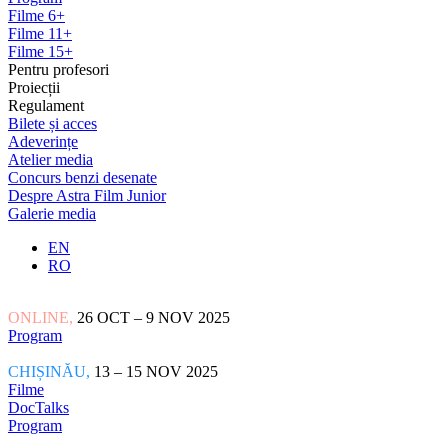
Filme 6+
Filme 11+
Filme 15+
Pentru profesori
Proiecții
Regulament
Bilete și acces
Adeverințe
Atelier media
Concurs benzi desenate
Despre Astra Film Junior
Galerie media
EN
RO
ONLINE,
26 OCT – 9 NOV 2025
Program
CHIȘINĂU,
13 – 15 NOV 2025
Filme
DocTalks
Program