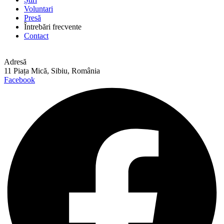
Voluntari
Presă
Întrebări frecvente
Contact
Adresă
11 Piața Mică, Sibiu, România
Facebook