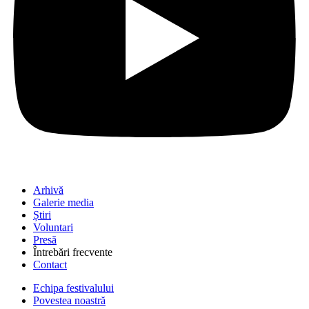
Arhivă
Galerie media
Știri
Voluntari
Presă
Întrebări frecvente
Contact
Echipa festivalului
Povestea noastră