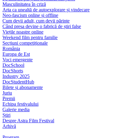
Masculinitatea în criză
Arta ca unealtă de autoexplorare și vindecare
Neo-fascism online și offline
Cum devii adult, cum devii părinte
Când presa devine o fabrică de știri false
Viețile noastre online
Weekend film pentru familie
Secțiuni competiționale
România
Europa de Est
Voci emergente
DocSchool
DocShorts
Industry 2025
DocStudentHub
Bilete și abonamente
Juriu
Premii
Echipa festivalului
Galerie media
Știri
Despre Astra Film Festival
Arhivă
Program