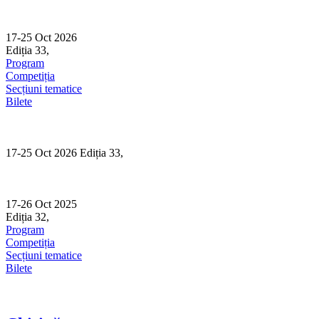
Skip
to
content
17-25 Oct 2026
Ediția 33,
Sibiu
Program
Competiția
Secțiuni tematice
Bilete
17-25 Oct 2026 Ediția 33,
Sibiu
17-26 Oct 2025
Ediția 32,
Sibiu
Program
Competiția
Secțiuni tematice
Bilete