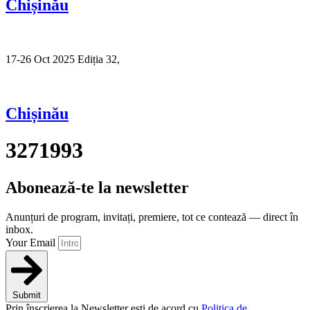
Chișinău
17-26 Oct 2025 Ediția 32,
Sibiu
Chișinău
3271993
Abonează-te la newsletter
Anunțuri de program, invitați, premiere, tot ce contează — direct în
inbox.
Your Email
Submit
Prin înscrierea la Newsletter ești de acord cu
Politica de