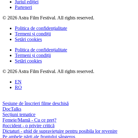
Juriul ediției
Parteneri
© 2026 Astra Film Festival. All rights reserved.
Politica de confidențialitate
Termeni și condiții
Setări cookies
Politica de confidențialitate
Termeni și condiții
Setări cookies
© 2026 Astra Film Festival. All rights reserved.
EN
RO
Sesiune de înscrieri filme deschisă
DocTalks
Secțiuni tematice
Femeie/Mamă - Cu ce preț?
#occident - o privire critică
Dictaturi - ghid de supraviețuire pentru posibila lor revenire
Pe ambele părți ale frontului sângeros