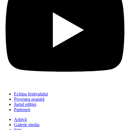
Echipa festivalului
Povestea noastră
Juriul ediției
Parteneri
Arhivă
Galerie media
Știri