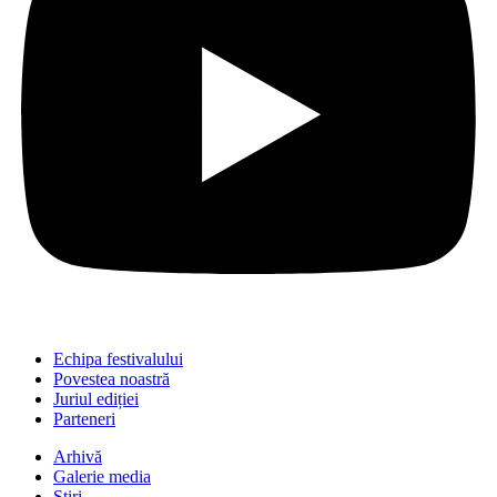
Echipa festivalului
Povestea noastră
Juriul ediției
Parteneri
Arhivă
Galerie media
Știri