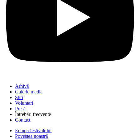
Arhivă
Galerie media
Știri
Voluntari
Presă
Întrebări frecvente
Contact
Echipa festivalului
Povestea noastră