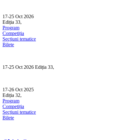
Skip
to
content
17-25 Oct 2026
Ediția 33,
Sibiu
Program
Competiția
Secțiuni tematice
Bilete
17-25 Oct 2026 Ediția 33,
Sibiu
17-26 Oct 2025
Ediția 32,
Sibiu
Program
Competiția
Secțiuni tematice
Bilete