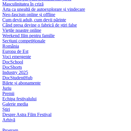
Masculinitatea în criză
Arta ca unealtă de autoexplorare și vindecare
Neo-fascism online și offline
Cum devii adult, cum devii părinte
Când presa devine o fabrică de știri false
Viețile noastre online
Weekend film pentru familie
Secțiuni competiționale
România
Europa de Est
Voci emergente
DocSchool
DocShorts
Industry 2025
DocStudentHub
Bilete și abonamente
Juriu
Premii
Echipa festivalului
Galerie media
Știri
Despre Astra Film Festival
Arhivă
Program