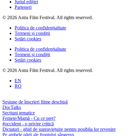
Juriul ediției
Parteneri
© 2026 Astra Film Festival. All rights reserved.
Politica de confidențialitate
Termeni și condiții
Setări cookies
Politica de confidențialitate
Termeni și condiții
Setări cookies
© 2026 Astra Film Festival. All rights reserved.
EN
RO
Sesiune de înscrieri filme deschisă
DocTalks
Secțiuni tematice
Femeie/Mamă - Cu ce preț?
#occident - o privire critică
Dictaturi - ghid de supraviețuire pentru posibila lor revenire
Pe ambele părți ale frontului sângeros