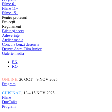
Filme 6+
Filme 11+
Filme 15+
Pentru profesori
Proiecții
Regulament
Bilete și acces
Adeverințe
Atelier media
Concurs benzi desenate
Despre Astra Film Junior
Galerie media
EN
RO
ONLINE,
26 OCT – 9 NOV 2025
Program
CHIȘINĂU,
13 – 15 NOV 2025
Filme
DocTalks
Program