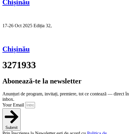
Chișinău
17-26 Oct 2025 Ediția 32,
Sibiu
Chișinău
3271933
Abonează-te la newsletter
Anunțuri de program, invitați, premiere, tot ce contează — direct în
inbox.
Your Email
Submit
Prin înscrierea la Newsletter ești de acord cu
Politica de