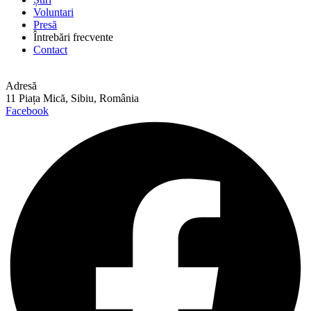
Voluntari
Presă
Întrebări frecvente
Contact
Adresă
11 Piața Mică, Sibiu, România
Facebook