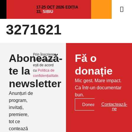
17-25 OCT 2026 EDIȚIA
33,
SIBIU
3271621
Abonează-
Fă o
Prin înscrierea
la Newsletter
ești de acord
te la
donație
cu
Politica de
confidențialitate.
newsletter
Mic gest. Mare impact.
Ca într-un documentar
Anunțuri de
bun.
program,
Contactează-
Donează
invitați,
ne
premiere,
tot ce
contează