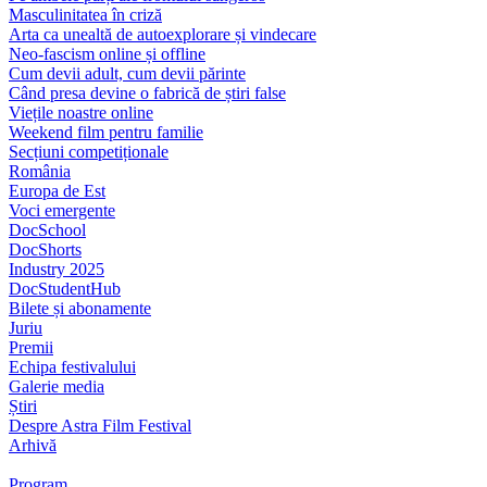
Masculinitatea în criză
Arta ca unealtă de autoexplorare și vindecare
Neo-fascism online și offline
Cum devii adult, cum devii părinte
Când presa devine o fabrică de știri false
Viețile noastre online
Weekend film pentru familie
Secțiuni competiționale
România
Europa de Est
Voci emergente
DocSchool
DocShorts
Industry 2025
DocStudentHub
Bilete și abonamente
Juriu
Premii
Echipa festivalului
Galerie media
Știri
Despre Astra Film Festival
Arhivă
Program