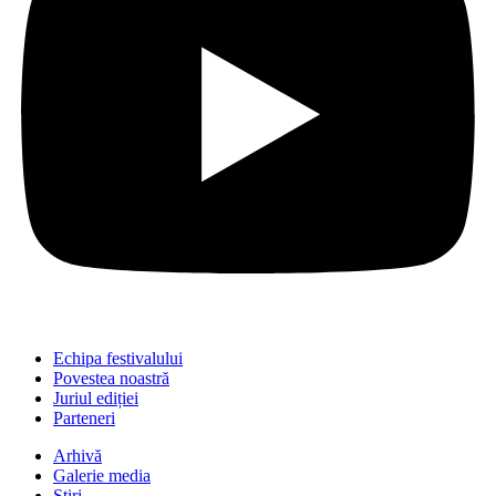
Echipa festivalului
Povestea noastră
Juriul ediției
Parteneri
Arhivă
Galerie media
Știri