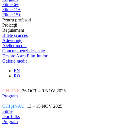
Filme 6+
Filme 11+
Filme 15+
Pentru profesori
Proiecții
Regulament
Bilete și acces
Adeverințe
Atelier media
Concurs benzi desenate
Despre Astra Film Junior
Galerie media
EN
RO
ONLINE,
26 OCT – 9 NOV 2025
Program
CHIȘINĂU,
13 – 15 NOV 2025
Filme
DocTalks
Program