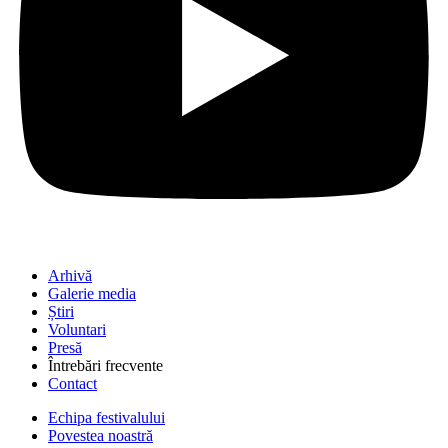
Arhivă
Galerie media
Știri
Voluntari
Presă
Întrebări frecvente
Contact
Echipa festivalului
Povestea noastră