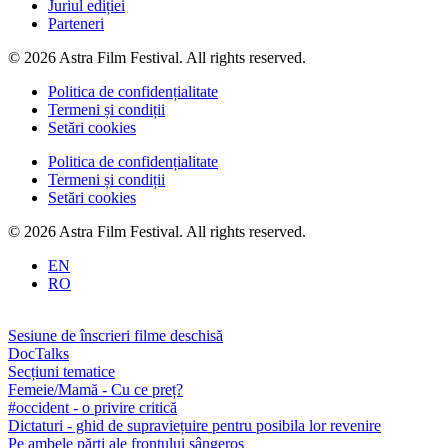
Juriul ediției
Parteneri
© 2026 Astra Film Festival. All rights reserved.
Politica de confidențialitate
Termeni și condiții
Setări cookies
Politica de confidențialitate
Termeni și condiții
Setări cookies
© 2026 Astra Film Festival. All rights reserved.
EN
RO
Sesiune de înscrieri filme deschisă
DocTalks
Secțiuni tematice
Femeie/Mamă - Cu ce preț?
#occident - o privire critică
Dictaturi - ghid de supraviețuire pentru posibila lor revenire
Pe ambele părți ale frontului sângeros