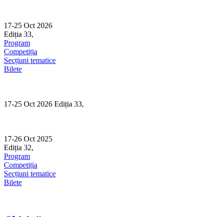
Skip
to
content
17-25 Oct 2026
Ediția 33,
Sibiu
Program
Competiția
Secțiuni tematice
Bilete
17-25 Oct 2026 Ediția 33,
Sibiu
17-26 Oct 2025
Ediția 32,
Sibiu
Program
Competiția
Secțiuni tematice
Bilete