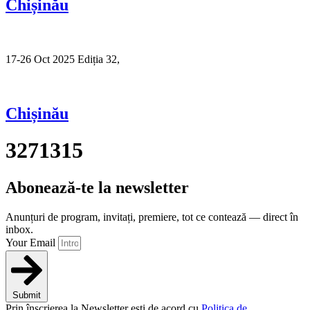
Chișinău
17-26 Oct 2025 Ediția 32,
Sibiu
Chișinău
3271315
Abonează-te la newsletter
Anunțuri de program, invitați, premiere, tot ce contează — direct în
inbox.
Your Email
Submit
Prin înscrierea la Newsletter ești de acord cu
Politica de