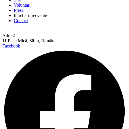
Voluntari
Presă
Întrebări frecvente
Contact
Adresă
11 Piața Mică, Sibiu, România
Facebook