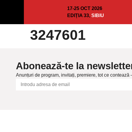
17-25 OCT 2026
EDIȚIA 33,
SIBIU
3247601
Abonează-te la newslette
Anunțuri de program, invitați, premiere, tot ce contează 