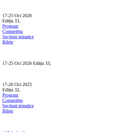
Skip
to
content
17-25 Oct 2026
Ediția 33,
Sibiu
Program
Competiția
Secțiuni tematice
Bilete
17-25 Oct 2026 Ediția 33,
Sibiu
17-26 Oct 2025
Ediția 32,
Sibiu
Program
Competiția
Secțiuni tematice
Bilete