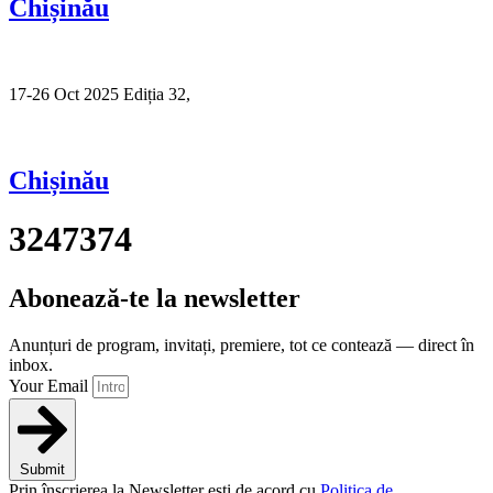
Chișinău
17-26 Oct 2025 Ediția 32,
Sibiu
Chișinău
3247374
Abonează-te la newsletter
Anunțuri de program, invitați, premiere, tot ce contează — direct în
inbox.
Your Email
Submit
Prin înscrierea la Newsletter ești de acord cu
Politica de