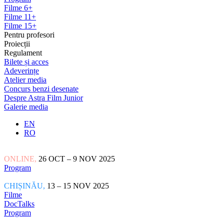
Filme 6+
Filme 11+
Filme 15+
Pentru profesori
Proiecții
Regulament
Bilete și acces
Adeverințe
Atelier media
Concurs benzi desenate
Despre Astra Film Junior
Galerie media
EN
RO
ONLINE,
26 OCT – 9 NOV 2025
Program
CHIȘINĂU,
13 – 15 NOV 2025
Filme
DocTalks
Program