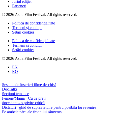
Juriul ediției
Parteneri
© 2026 Astra Film Festival. All rights reserved.
Politica de confidențialitate
Termeni și condiții
Setări cookies
Politica de confidențialitate
Termeni și condiții
Setări cookies
© 2026 Astra Film Festival. All rights reserved.
EN
RO
Sesiune de înscrieri filme deschisă
DocTalks
Secțiuni tematice
Femeie/Mamă - Cu ce preț?
#occident - o privire critică
Dictaturi - ghid de supraviețuire pentru posibila lor revenire
Pe ambele părți ale frontului sângeros