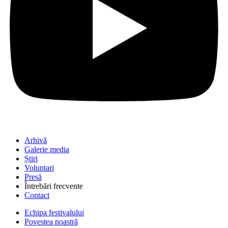
Arhivă
Galerie media
Știri
Voluntari
Presă
Întrebări frecvente
Contact
Echipa festivalului
Povestea noastră