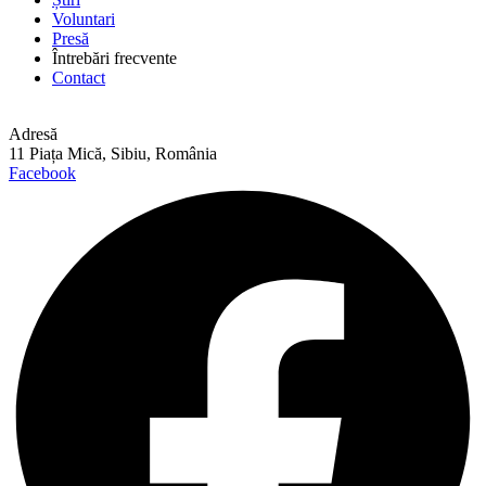
Voluntari
Presă
Întrebări frecvente
Contact
Adresă
11 Piața Mică, Sibiu, România
Facebook