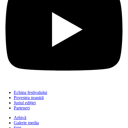
Echipa festivalului
Povestea noastră
Juriul ediției
Parteneri
Arhivă
Galerie media
Știri