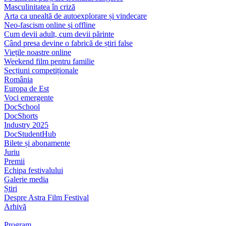
Masculinitatea în criză
Arta ca unealtă de autoexplorare și vindecare
Neo-fascism online și offline
Cum devii adult, cum devii părinte
Când presa devine o fabrică de știri false
Viețile noastre online
Weekend film pentru familie
Secțiuni competiționale
România
Europa de Est
Voci emergente
DocSchool
DocShorts
Industry 2025
DocStudentHub
Bilete și abonamente
Juriu
Premii
Echipa festivalului
Galerie media
Știri
Despre Astra Film Festival
Arhivă
Program