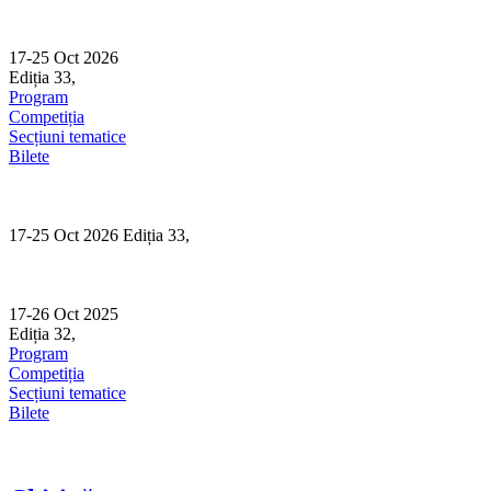
Skip
to
content
17-25 Oct 2026
Ediția 33,
Sibiu
Program
Competiția
Secțiuni tematice
Bilete
17-25 Oct 2026 Ediția 33,
Sibiu
17-26 Oct 2025
Ediția 32,
Sibiu
Program
Competiția
Secțiuni tematice
Bilete