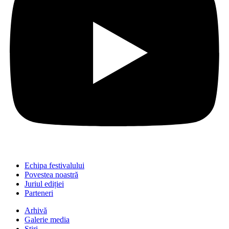
Echipa festivalului
Povestea noastră
Juriul ediției
Parteneri
Arhivă
Galerie media
Știri