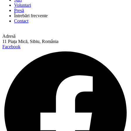
Voluntari
Presă
Întrebări frecvente
Contact
Adresă
11 Piața Mică, Sibiu, România
Facebook