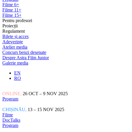
Filme 6+
Filme 11+
Filme 15+
Pentru profesori
Proiecții
Regulament
Bilete și acces
Adeverințe
Atelier media
Concurs benzi desenate
Despre Astra Film Junior
Galerie media
EN
RO
ONLINE,
26 OCT – 9 NOV 2025
Program
CHIȘINĂU,
13 – 15 NOV 2025
Filme
DocTalks
Program