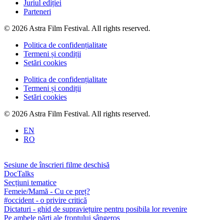
Juriul ediției
Parteneri
© 2026 Astra Film Festival. All rights reserved.
Politica de confidențialitate
Termeni și condiții
Setări cookies
Politica de confidențialitate
Termeni și condiții
Setări cookies
© 2026 Astra Film Festival. All rights reserved.
EN
RO
Sesiune de înscrieri filme deschisă
DocTalks
Secțiuni tematice
Femeie/Mamă - Cu ce preț?
#occident - o privire critică
Dictaturi - ghid de supraviețuire pentru posibila lor revenire
Pe ambele părți ale frontului sângeros