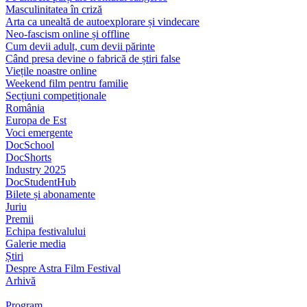
Masculinitatea în criză
Arta ca unealtă de autoexplorare și vindecare
Neo-fascism online și offline
Cum devii adult, cum devii părinte
Când presa devine o fabrică de știri false
Viețile noastre online
Weekend film pentru familie
Secțiuni competiționale
România
Europa de Est
Voci emergente
DocSchool
DocShorts
Industry 2025
DocStudentHub
Bilete și abonamente
Juriu
Premii
Echipa festivalului
Galerie media
Știri
Despre Astra Film Festival
Arhivă
Program