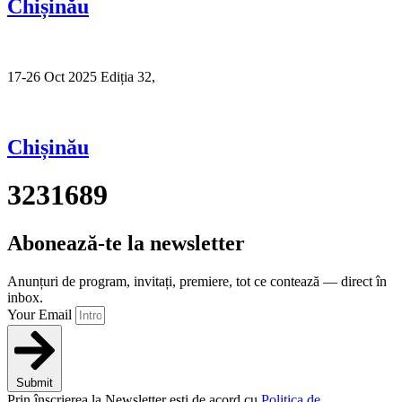
Chișinău
17-26 Oct 2025 Ediția 32,
Sibiu
Chișinău
3231689
Abonează-te la newsletter
Anunțuri de program, invitați, premiere, tot ce contează — direct în
inbox.
Your Email
Submit
Prin înscrierea la Newsletter ești de acord cu
Politica de