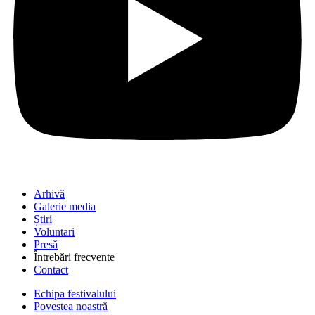
Arhivă
Galerie media
Știri
Voluntari
Presă
Întrebări frecvente
Contact
Echipa festivalului
Povestea noastră