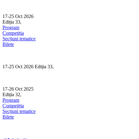
Skip
to
content
17-25 Oct 2026
Ediția 33,
Sibiu
Program
Competiția
Secțiuni tematice
Bilete
17-25 Oct 2026 Ediția 33,
Sibiu
17-26 Oct 2025
Ediția 32,
Sibiu
Program
Competiția
Secțiuni tematice
Bilete