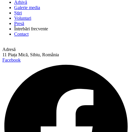
Arhivă
Galerie media
Știri
Voluntari
Presă
Întrebări frecvente
Contact
Adresă
11 Piața Mică, Sibiu, România
Facebook