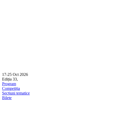
Skip
to
content
17-25 Oct 2026
Ediția 33,
Sibiu
Program
Competiția
Secțiuni tematice
Bilete