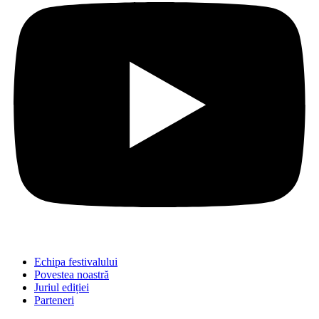
Echipa festivalului
Povestea noastră
Juriul ediției
Parteneri