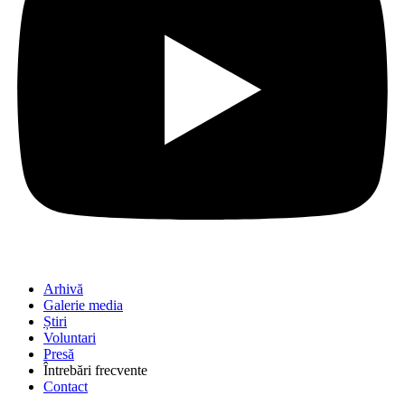
Arhivă
Galerie media
Știri
Voluntari
Presă
Întrebări frecvente
Contact