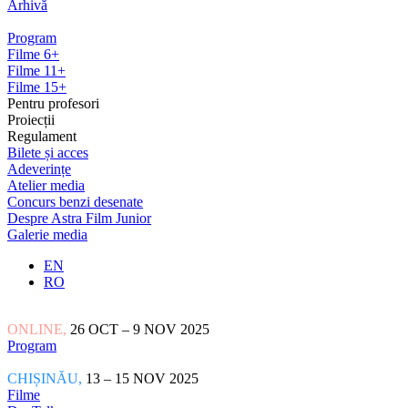
Arhivă
Program
Filme 6+
Filme 11+
Filme 15+
Pentru profesori
Proiecții
Regulament
Bilete și acces
Adeverințe
Atelier media
Concurs benzi desenate
Despre Astra Film Junior
Galerie media
EN
RO
ONLINE,
26 OCT – 9 NOV 2025
Program
CHIȘINĂU,
13 – 15 NOV 2025
Filme