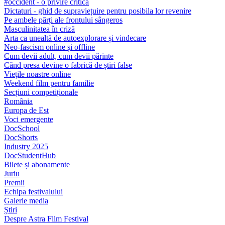
#occident - o privire critică
Dictaturi - ghid de supraviețuire pentru posibila lor revenire
Pe ambele părți ale frontului sângeros
Masculinitatea în criză
Arta ca unealtă de autoexplorare și vindecare
Neo-fascism online și offline
Cum devii adult, cum devii părinte
Când presa devine o fabrică de știri false
Viețile noastre online
Weekend film pentru familie
Secțiuni competiționale
România
Europa de Est
Voci emergente
DocSchool
DocShorts
Industry 2025
DocStudentHub
Bilete și abonamente
Juriu
Premii
Echipa festivalului
Galerie media
Știri
Despre Astra Film Festival