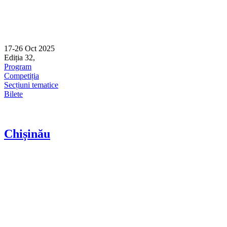
17-26 Oct 2025
Ediția 32,
Sibiu
Program
Competiția
Secțiuni tematice
Bilete
Chișinău