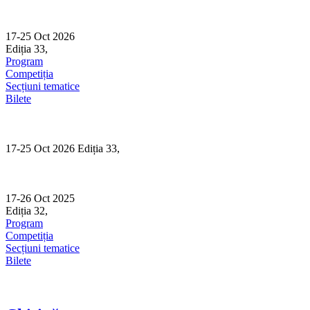
Skip
to
content
17-25 Oct 2026
Ediția 33,
Sibiu
Program
Competiția
Secțiuni tematice
Bilete
17-25 Oct 2026 Ediția 33,
Sibiu
17-26 Oct 2025
Ediția 32,
Sibiu
Program
Competiția
Secțiuni tematice
Bilete