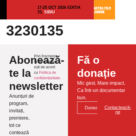
17-25 OCT 2026 EDIȚIA
33,
SIBIU
3230135
Abonează-
Fă o
Prin înscrierea
la Newsletter
ești de acord
te la
donație
cu
Politica de
confidențialitate.
newsletter
Mic gest. Mare impact.
Ca într-un documentar
Anunțuri de
bun.
program,
Contactează-
Donează
invitați,
ne
premiere,
tot ce
contează