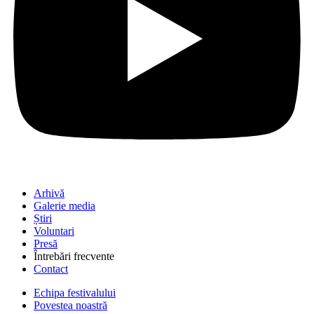
Arhivă
Galerie media
Știri
Voluntari
Presă
Întrebări frecvente
Contact
Echipa festivalului
Povestea noastră