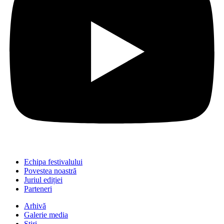
Echipa festivalului
Povestea noastră
Juriul ediției
Parteneri
Arhivă
Galerie media
Știri