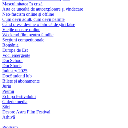
Masculinitatea în criză
Arta ca unealtă de autoexplorare și vindecare
Neo-fascism online și offline
Cum devii adult, cum devii părinte
Când presa devine o fabrică de știri false
Viețile noastre online
Weekend film pentru familie
Secțiuni competiționale
România
Europa de Est
Voci emergente
DocSchool
DocShorts
Industry 2025
DocStudentHub
Bilete și abonamente
Juriu
Premii
Echipa festivalului
Galerie media
Știri
Despre Astra Film Festival
Arhivă
Program