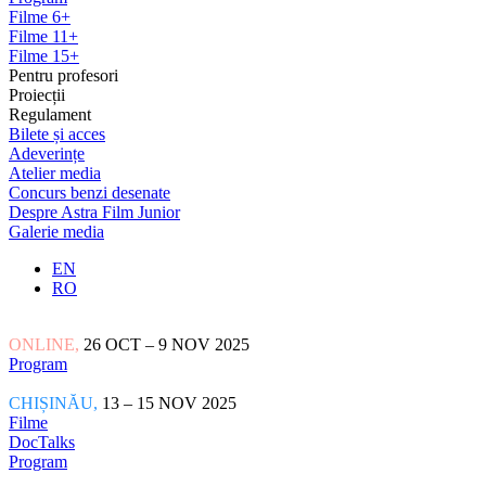
Filme 6+
Filme 11+
Filme 15+
Pentru profesori
Proiecții
Regulament
Bilete și acces
Adeverințe
Atelier media
Concurs benzi desenate
Despre Astra Film Junior
Galerie media
EN
RO
ONLINE,
26 OCT – 9 NOV 2025
Program
CHIȘINĂU,
13 – 15 NOV 2025
Filme
DocTalks
Program