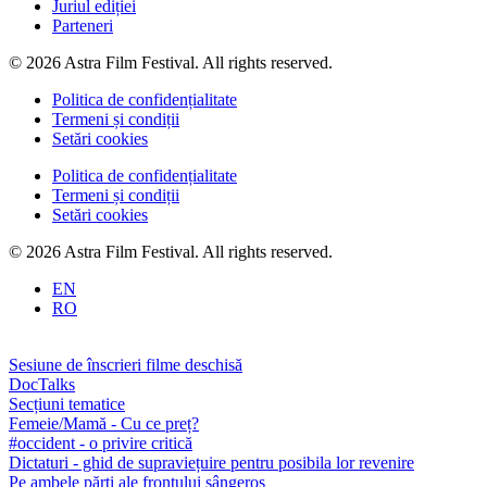
Juriul ediției
Parteneri
© 2026 Astra Film Festival. All rights reserved.
Politica de confidențialitate
Termeni și condiții
Setări cookies
Politica de confidențialitate
Termeni și condiții
Setări cookies
© 2026 Astra Film Festival. All rights reserved.
EN
RO
Sesiune de înscrieri filme deschisă
DocTalks
Secțiuni tematice
Femeie/Mamă - Cu ce preț?
#occident - o privire critică
Dictaturi - ghid de supraviețuire pentru posibila lor revenire
Pe ambele părți ale frontului sângeros