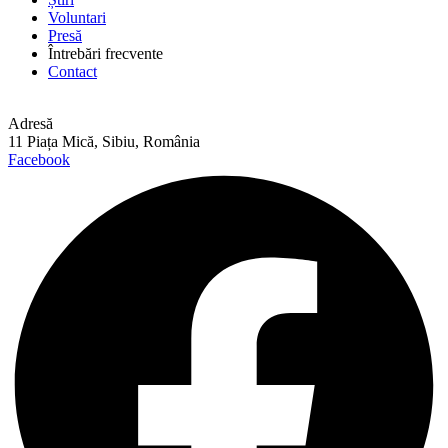
Voluntari
Presă
Întrebări frecvente
Contact
Adresă
11 Piața Mică, Sibiu, România
Facebook