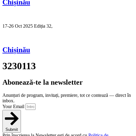
Chișinău
17-26 Oct 2025 Ediția 32,
Sibiu
Chișinău
3230113
Abonează-te la newsletter
Anunțuri de program, invitați, premiere, tot ce contează — direct în
inbox.
Your Email
Submit
Prin înscrierea la Newsletter ești de acord cu
Politica de