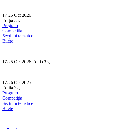
Skip
to
content
17-25 Oct 2026
Ediția 33,
Sibiu
Program
Competiția
Secțiuni tematice
Bilete
17-25 Oct 2026 Ediția 33,
Sibiu
17-26 Oct 2025
Ediția 32,
Sibiu
Program
Competiția
Secțiuni tematice
Bilete