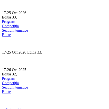
Skip
to
content
17-25 Oct 2026
Ediția 33,
Sibiu
Program
Competiția
Secțiuni tematice
Bilete
17-25 Oct 2026 Ediția 33,
Sibiu
17-26 Oct 2025
Ediția 32,
Sibiu
Program
Competiția
Secțiuni tematice
Bilete