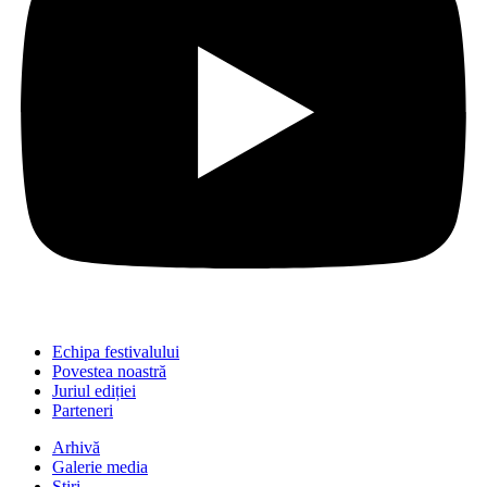
Echipa festivalului
Povestea noastră
Juriul ediției
Parteneri
Arhivă
Galerie media
Știri