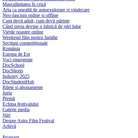
Masculinitatea în criză
Arta ca unealtă de autoexplorare și vindecare
Neo-fascism online și offline
Cum devii adult, cum devii părinte
Când presa devine o fabrică de știri false
Viețile noastre online
Weekend film pentru familie
Secțiuni competiționale
România
Europa de Est
Voci emergente
DocSchool
DocShorts
Industry 2025
DocStudentHub
Bilete și abonamente
Juriu
Premii
Echipa festivalului
Galerie media
Știri
Despre Astra Film Festival
Arhivă
Program