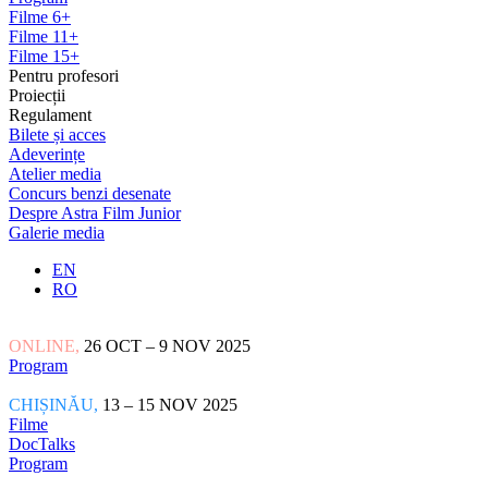
Filme 6+
Filme 11+
Filme 15+
Pentru profesori
Proiecții
Regulament
Bilete și acces
Adeverințe
Atelier media
Concurs benzi desenate
Despre Astra Film Junior
Galerie media
EN
RO
ONLINE,
26 OCT – 9 NOV 2025
Program
CHIȘINĂU,
13 – 15 NOV 2025
Filme
DocTalks
Program