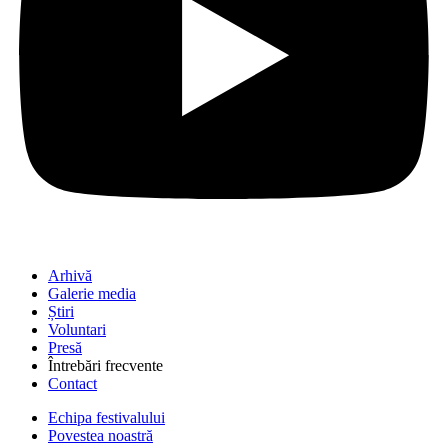
Arhivă
Galerie media
Știri
Voluntari
Presă
Întrebări frecvente
Contact
Echipa festivalului
Povestea noastră