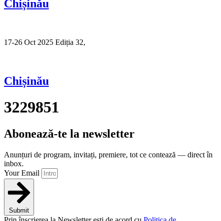
Chișinău
17-26 Oct 2025 Ediția 32,
Sibiu
Chișinău
3229851
Abonează-te la newsletter
Anunțuri de program, invitați, premiere, tot ce contează — direct în
inbox.
Your Email
Submit
Prin înscrierea la Newsletter ești de acord cu
Politica de