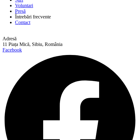
Voluntari
Presă
Întrebări frecvente
Contact
Adresă
11 Piața Mică, Sibiu, România
Facebook