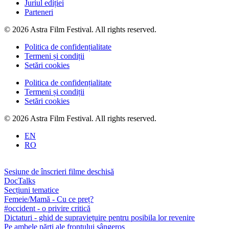
Juriul ediției
Parteneri
© 2026 Astra Film Festival. All rights reserved.
Politica de confidențialitate
Termeni și condiții
Setări cookies
Politica de confidențialitate
Termeni și condiții
Setări cookies
© 2026 Astra Film Festival. All rights reserved.
EN
RO
Sesiune de înscrieri filme deschisă
DocTalks
Secțiuni tematice
Femeie/Mamă - Cu ce preț?
#occident - o privire critică
Dictaturi - ghid de supraviețuire pentru posibila lor revenire
Pe ambele părți ale frontului sângeros