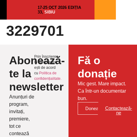
17-25 OCT 2026 EDIȚIA
33,
SIBIU
3229701
Abonează-
Fă o
Prin înscrierea
la Newsletter
ești de acord
te la
donație
cu
Politica de
confidențialitate.
newsletter
Mic gest. Mare impact.
Ca într-un documentar
Anunțuri de
bun.
program,
Contactează-
Donează
invitați,
ne
premiere,
tot ce
contează