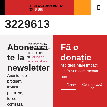
17-25 OCT 2026 EDIȚIA
33,
SIBIU
3229613
Abonează-
Fă o
Prin înscrierea
la Newsletter
ești de acord
te la
donație
cu
Politica de
confidențialitate.
newsletter
Mic gest. Mare impact.
Ca într-un documentar
Anunțuri de
bun.
program,
Contactează-
Donează
invitați,
ne
premiere,
tot ce
contează