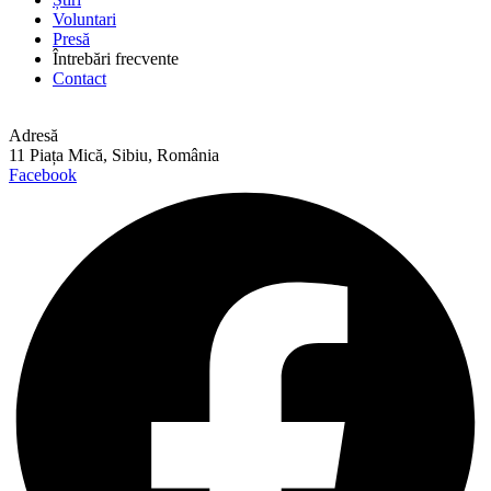
Voluntari
Presă
Întrebări frecvente
Contact
Adresă
11 Piața Mică, Sibiu, România
Facebook