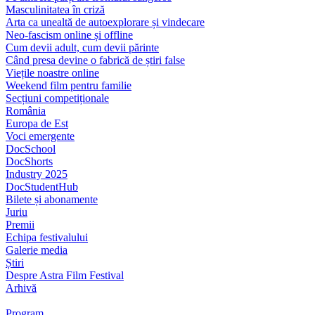
Masculinitatea în criză
Arta ca unealtă de autoexplorare și vindecare
Neo-fascism online și offline
Cum devii adult, cum devii părinte
Când presa devine o fabrică de știri false
Viețile noastre online
Weekend film pentru familie
Secțiuni competiționale
România
Europa de Est
Voci emergente
DocSchool
DocShorts
Industry 2025
DocStudentHub
Bilete și abonamente
Juriu
Premii
Echipa festivalului
Galerie media
Știri
Despre Astra Film Festival
Arhivă
Program