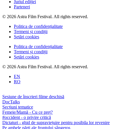
Juriul ediției
Parteneri
© 2026 Astra Film Festival. All rights reserved.
Politica de confidențialitate
Termeni și condiții
Setări cookies
Politica de confidențialitate
Termeni și condiții
Setări cookies
© 2026 Astra Film Festival. All rights reserved.
EN
RO
Sesiune de înscrieri filme deschisă
DocTalks
Secțiuni tematice
Femeie/Mamă - Cu ce preț?
#occident - o privire critică
Dictaturi - ghid de supraviețuire pentru posibila lor revenire
Pe ambele părți ale frontului sângeros