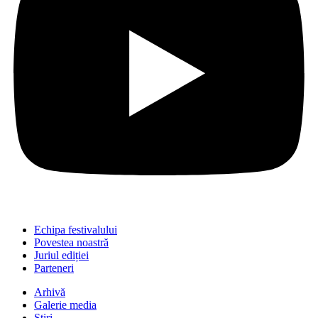
Echipa festivalului
Povestea noastră
Juriul ediției
Parteneri
Arhivă
Galerie media
Știri