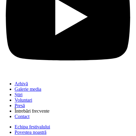
Arhivă
Galerie media
Știri
Voluntari
Presă
Întrebări frecvente
Contact
Echipa festivalului
Povestea noastră