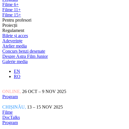
Filme 6+
Filme 11+
Filme 15+
Pentru profesori
Proiecții
Regulament
Bilete și acces
Adeverințe
Atelier media
Concurs benzi desenate
Despre Astra Film Junior
Galerie media
EN
RO
ONLINE,
26 OCT – 9 NOV 2025
Program
CHIȘINĂU,
13 – 15 NOV 2025
Filme
DocTalks
Program