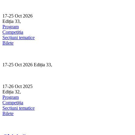
Skip
to
content
17-25 Oct 2026
Ediția 33,
Sibiu
Program
Competiția
Secțiuni tematice
Bilete
17-25 Oct 2026 Ediția 33,
Sibiu
17-26 Oct 2025
Ediția 32,
Sibiu
Program
Competiția
Secțiuni tematice
Bilete