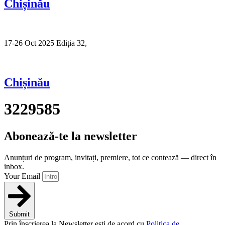
Chișinău
17-26 Oct 2025 Ediția 32,
Sibiu
Chișinău
3229585
Abonează-te la newsletter
Anunțuri de program, invitați, premiere, tot ce contează — direct în
inbox.
Your Email
Submit
Prin înscrierea la Newsletter ești de acord cu
Politica de