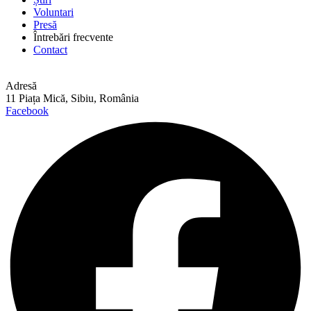
Voluntari
Presă
Întrebări frecvente
Contact
Adresă
11 Piața Mică, Sibiu, România
Facebook