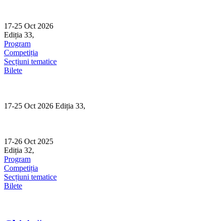
Skip
to
content
17-25 Oct 2026
Ediția 33,
Sibiu
Program
Competiția
Secțiuni tematice
Bilete
17-25 Oct 2026 Ediția 33,
Sibiu
17-26 Oct 2025
Ediția 32,
Sibiu
Program
Competiția
Secțiuni tematice
Bilete