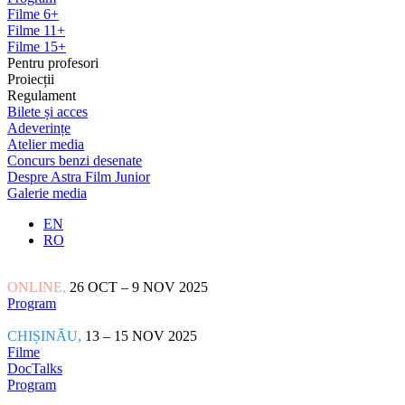
Filme 6+
Filme 11+
Filme 15+
Pentru profesori
Proiecții
Regulament
Bilete și acces
Adeverințe
Atelier media
Concurs benzi desenate
Despre Astra Film Junior
Galerie media
EN
RO
ONLINE,
26 OCT – 9 NOV 2025
Program
CHIȘINĂU,
13 – 15 NOV 2025
Filme
DocTalks
Program