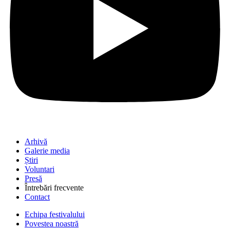
Arhivă
Galerie media
Știri
Voluntari
Presă
Întrebări frecvente
Contact
Echipa festivalului
Povestea noastră