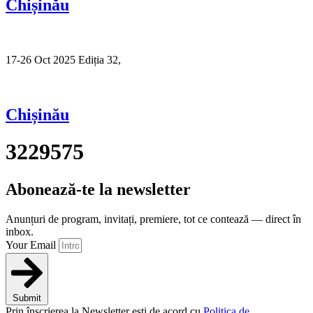
Chișinău
17-26 Oct 2025 Ediția 32,
Sibiu
Chișinău
3229575
Abonează-te la newsletter
Anunțuri de program, invitați, premiere, tot ce contează — direct în
inbox.
Your Email
Submit
Prin înscrierea la Newsletter ești de acord cu
Politica de