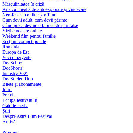
Masculinitatea în criză
Arta ca unealtă de autoexplorare și vindecare
Neo-fascism online și offline
Cum devii adult, cum devii părinte
Când presa devine o fabrică de știri false
Viețile noastre online
Weekend film pentru familie
Secțiuni competiționale
România
Europa de Est
Voci emergente
DocSchool
DocShorts
Industry 2025
DocStudentHub
Bilete și abonamente
Juriu
Premii
Echipa festivalului
Galerie media
Știri
Despre Astra Film Festival
Arhivă
Program