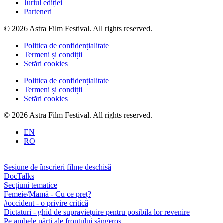
Juriul ediției
Parteneri
© 2026 Astra Film Festival. All rights reserved.
Politica de confidențialitate
Termeni și condiții
Setări cookies
Politica de confidențialitate
Termeni și condiții
Setări cookies
© 2026 Astra Film Festival. All rights reserved.
EN
RO
Sesiune de înscrieri filme deschisă
DocTalks
Secțiuni tematice
Femeie/Mamă - Cu ce preț?
#occident - o privire critică
Dictaturi - ghid de supraviețuire pentru posibila lor revenire
Pe ambele părți ale frontului sângeros