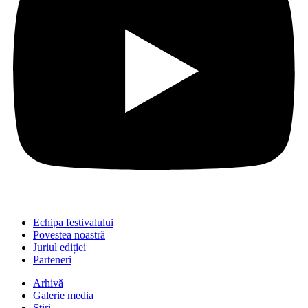
Echipa festivalului
Povestea noastră
Juriul ediției
Parteneri
Arhivă
Galerie media
Știri