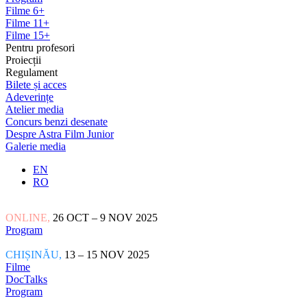
Filme 6+
Filme 11+
Filme 15+
Pentru profesori
Proiecții
Regulament
Bilete și acces
Adeverințe
Atelier media
Concurs benzi desenate
Despre Astra Film Junior
Galerie media
EN
RO
ONLINE,
26 OCT – 9 NOV 2025
Program
CHIȘINĂU,
13 – 15 NOV 2025
Filme
DocTalks
Program