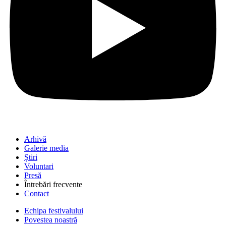
Arhivă
Galerie media
Știri
Voluntari
Presă
Întrebări frecvente
Contact
Echipa festivalului
Povestea noastră