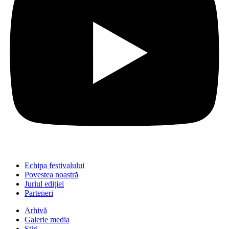
Echipa festivalului
Povestea noastră
Juriul ediției
Parteneri
Arhivă
Galerie media
Știri