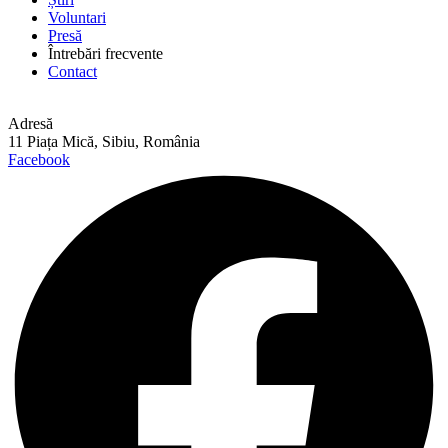
Voluntari
Presă
Întrebări frecvente
Contact
Adresă
11 Piața Mică, Sibiu, România
Facebook