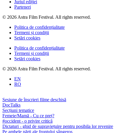
Juriul ediției
Parteneri
© 2026 Astra Film Festival. All rights reserved.
Politica de confidențialitate
Termeni și condiții
Setări cookies
Politica de confidențialitate
Termeni și condiții
Setări cookies
© 2026 Astra Film Festival. All rights reserved.
EN
RO
Sesiune de înscrieri filme deschisă
DocTalks
Secțiuni tematice
Femeie/Mamă - Cu ce preț?
#occident - o privire critică
Dictaturi - ghid de supraviețuire pentru posibila lor revenire
Pe ambele părți ale frontului sângeros