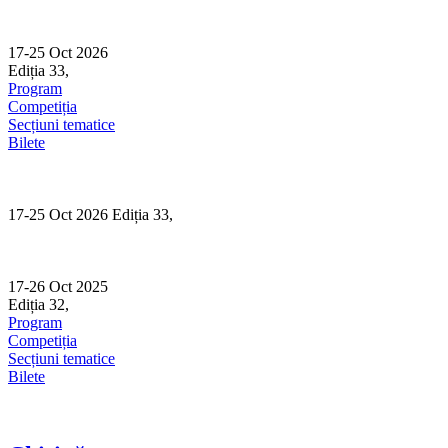
Skip
to
content
17-25 Oct 2026
Ediția 33,
Sibiu
Program
Competiția
Secțiuni tematice
Bilete
17-25 Oct 2026 Ediția 33,
Sibiu
17-26 Oct 2025
Ediția 32,
Sibiu
Program
Competiția
Secțiuni tematice
Bilete