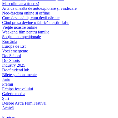
Masculinitatea în criză
Arta ca unealtă de autoexplorare și vindecare
Neo-fascism online și offline
Cum devii adult, cum devii părinte
Când presa devine o fabrică de știri false
Viețile noastre online
Weekend film pentru familie
Secțiuni competiționale
România
Europa de Est
Voci emergente
DocSchool
DocShorts
Industry 2025
DocStudentHub
Bilete și abonamente
Juriu
Premii
Echipa festivalului
Galerie media
Știri
Despre Astra Film Festival
Arhivă
Program