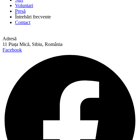
Voluntari
Presă
Întrebări frecvente
Contact
Adresă
11 Piața Mică, Sibiu, România
Facebook