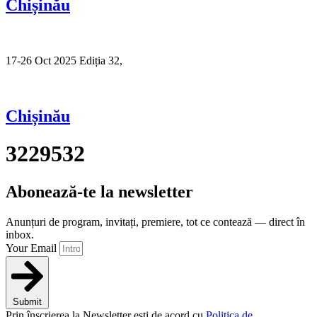
Chișinău
17-26 Oct 2025 Ediția 32,
Sibiu
Chișinău
3229532
Abonează-te la newsletter
Anunțuri de program, invitați, premiere, tot ce contează — direct în
inbox.
Your Email
Submit
Prin înscrierea la Newsletter ești de acord cu
Politica de