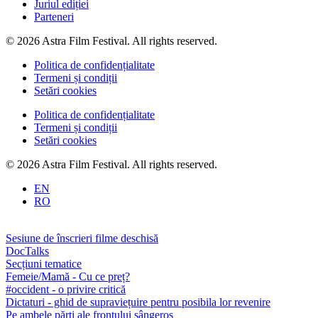
Juriul ediției
Parteneri
© 2026 Astra Film Festival. All rights reserved.
Politica de confidențialitate
Termeni și condiții
Setări cookies
Politica de confidențialitate
Termeni și condiții
Setări cookies
© 2026 Astra Film Festival. All rights reserved.
EN
RO
Sesiune de înscrieri filme deschisă
DocTalks
Secțiuni tematice
Femeie/Mamă - Cu ce preț?
#occident - o privire critică
Dictaturi - ghid de supraviețuire pentru posibila lor revenire
Pe ambele părți ale frontului sângeros