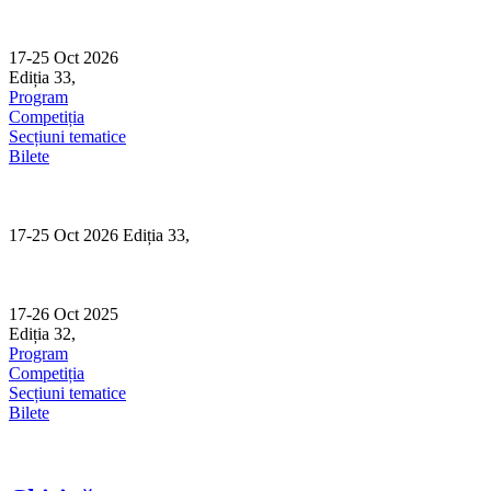
Skip
to
content
17-25 Oct 2026
Ediția 33,
Sibiu
Program
Competiția
Secțiuni tematice
Bilete
17-25 Oct 2026 Ediția 33,
Sibiu
17-26 Oct 2025
Ediția 32,
Sibiu
Program
Competiția
Secțiuni tematice
Bilete