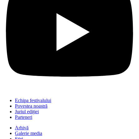
Echipa festivalului
Povestea noastră
Juriul ediției
Parteneri
Arhivă
Galerie media
Știri