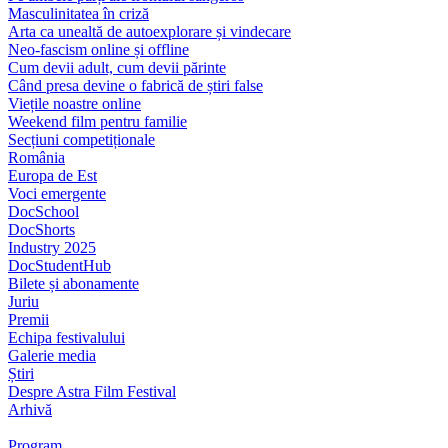
Masculinitatea în criză
Arta ca unealtă de autoexplorare și vindecare
Neo-fascism online și offline
Cum devii adult, cum devii părinte
Când presa devine o fabrică de știri false
Viețile noastre online
Weekend film pentru familie
Secțiuni competiționale
România
Europa de Est
Voci emergente
DocSchool
DocShorts
Industry 2025
DocStudentHub
Bilete și abonamente
Juriu
Premii
Echipa festivalului
Galerie media
Știri
Despre Astra Film Festival
Arhivă
Program