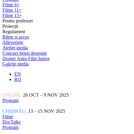
Filme 6+
Filme 11+
Filme 15+
Pentru profesori
Proiecții
Regulament
Bilete și acces
Adeverințe
Atelier media
Concurs benzi desenate
Despre Astra Film Junior
Galerie media
EN
RO
ONLINE,
26 OCT – 9 NOV 2025
Program
CHIȘINĂU,
13 – 15 NOV 2025
Filme
DocTalks
Program