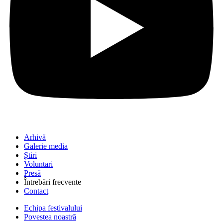
Arhivă
Galerie media
Știri
Voluntari
Presă
Întrebări frecvente
Contact
Echipa festivalului
Povestea noastră