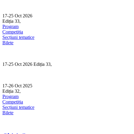
Skip
to
content
17-25 Oct 2026
Ediția 33,
Sibiu
Program
Competiția
Secțiuni tematice
Bilete
17-25 Oct 2026 Ediția 33,
Sibiu
17-26 Oct 2025
Ediția 32,
Sibiu
Program
Competiția
Secțiuni tematice
Bilete