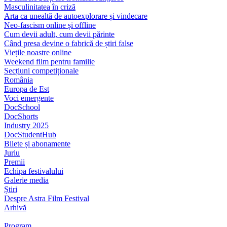
Masculinitatea în criză
Arta ca unealtă de autoexplorare și vindecare
Neo-fascism online și offline
Cum devii adult, cum devii părinte
Când presa devine o fabrică de știri false
Viețile noastre online
Weekend film pentru familie
Secțiuni competiționale
România
Europa de Est
Voci emergente
DocSchool
DocShorts
Industry 2025
DocStudentHub
Bilete și abonamente
Juriu
Premii
Echipa festivalului
Galerie media
Știri
Despre Astra Film Festival
Arhivă
Program