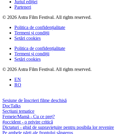
Juriul ediției
Parteneri
© 2026 Astra Film Festival. All rights reserved.
Politica de confidențialitate
Termeni și condiții
Setări cookies
Politica de confidențialitate
Termeni și condiții
Setări cookies
© 2026 Astra Film Festival. All rights reserved.
EN
RO
Sesiune de înscrieri filme deschisă
DocTalks
Secțiuni tematice
Femeie/Mamă - Cu ce preț?
#occident - o privire critică
Dictaturi - ghid de supraviețuire pentru posibila lor revenire
Pe ambele părți ale frontului sângeros