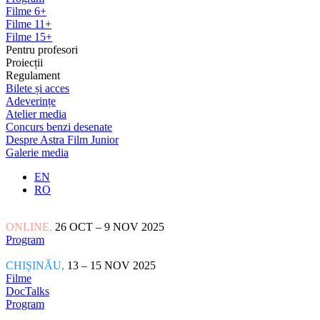
Filme 6+
Filme 11+
Filme 15+
Pentru profesori
Proiecții
Regulament
Bilete și acces
Adeverințe
Atelier media
Concurs benzi desenate
Despre Astra Film Junior
Galerie media
EN
RO
ONLINE,
26 OCT – 9 NOV 2025
Program
CHIȘINĂU,
13 – 15 NOV 2025
Filme
DocTalks
Program