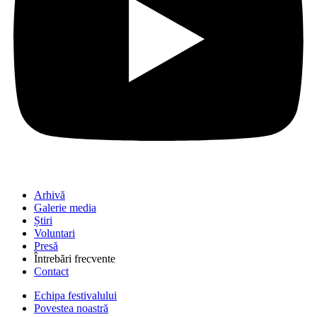
Arhivă
Galerie media
Știri
Voluntari
Presă
Întrebări frecvente
Contact
Echipa festivalului
Povestea noastră