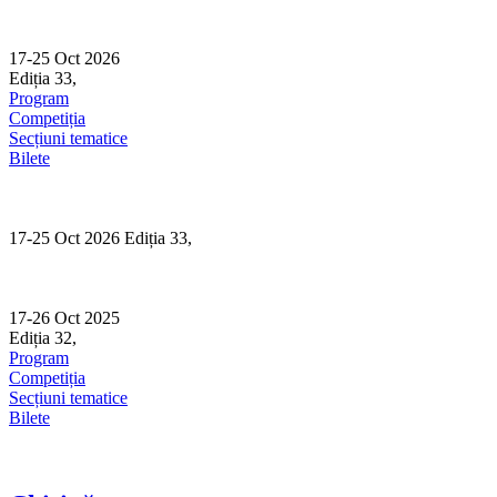
Skip
to
content
17-25 Oct 2026
Ediția 33,
Sibiu
Program
Competiția
Secțiuni tematice
Bilete
17-25 Oct 2026 Ediția 33,
Sibiu
17-26 Oct 2025
Ediția 32,
Sibiu
Program
Competiția
Secțiuni tematice
Bilete