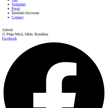
Voluntari
Presă
Întrebări frecvente
Contact
Adresă
11 Piața Mică, Sibiu, România
Facebook