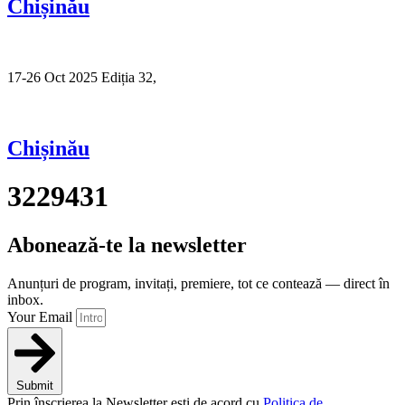
Chișinău
17-26 Oct 2025 Ediția 32,
Sibiu
Chișinău
3229431
Abonează-te la newsletter
Anunțuri de program, invitați, premiere, tot ce contează — direct în
inbox.
Your Email
Submit
Prin înscrierea la Newsletter ești de acord cu
Politica de