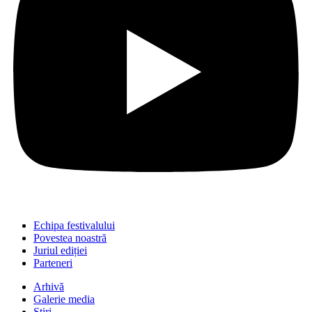
Echipa festivalului
Povestea noastră
Juriul ediției
Parteneri
Arhivă
Galerie media
Știri