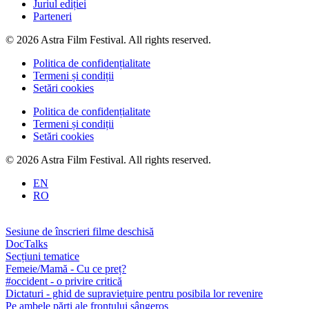
Juriul ediției
Parteneri
© 2026 Astra Film Festival. All rights reserved.
Politica de confidențialitate
Termeni și condiții
Setări cookies
Politica de confidențialitate
Termeni și condiții
Setări cookies
© 2026 Astra Film Festival. All rights reserved.
EN
RO
Sesiune de înscrieri filme deschisă
DocTalks
Secțiuni tematice
Femeie/Mamă - Cu ce preț?
#occident - o privire critică
Dictaturi - ghid de supraviețuire pentru posibila lor revenire
Pe ambele părți ale frontului sângeros