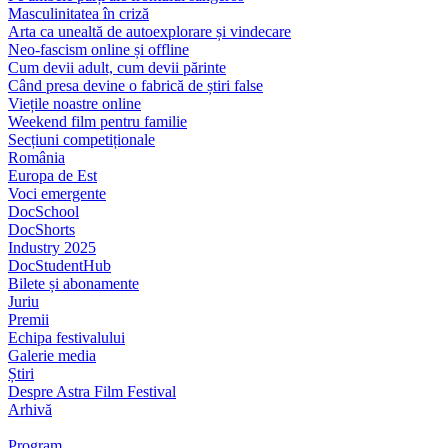
Masculinitatea în criză
Arta ca unealtă de autoexplorare și vindecare
Neo-fascism online și offline
Cum devii adult, cum devii părinte
Când presa devine o fabrică de știri false
Viețile noastre online
Weekend film pentru familie
Secțiuni competiționale
România
Europa de Est
Voci emergente
DocSchool
DocShorts
Industry 2025
DocStudentHub
Bilete și abonamente
Juriu
Premii
Echipa festivalului
Galerie media
Știri
Despre Astra Film Festival
Arhivă
Program