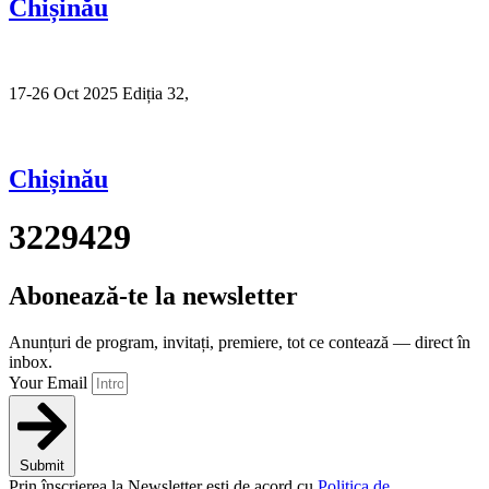
Chișinău
17-26 Oct 2025 Ediția 32,
Sibiu
Chișinău
3229429
Abonează-te la newsletter
Anunțuri de program, invitați, premiere, tot ce contează — direct în
inbox.
Your Email
Submit
Prin înscrierea la Newsletter ești de acord cu
Politica de