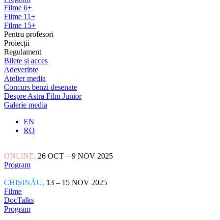
Filme 6+
Filme 11+
Filme 15+
Pentru profesori
Proiecții
Regulament
Bilete și acces
Adeverințe
Atelier media
Concurs benzi desenate
Despre Astra Film Junior
Galerie media
EN
RO
ONLINE,
26 OCT – 9 NOV 2025
Program
CHIȘINĂU,
13 – 15 NOV 2025
Filme
DocTalks
Program