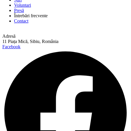
Voluntari
Presă
Întrebări frecvente
Contact
Adresă
11 Piața Mică, Sibiu, România
Facebook