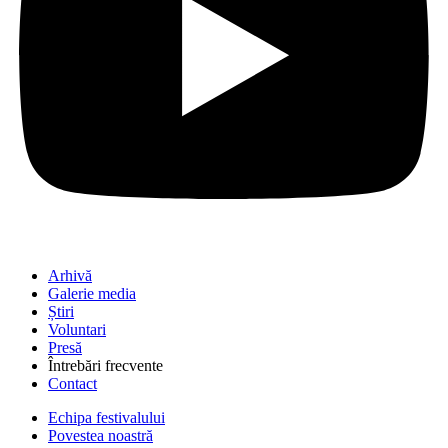
Arhivă
Galerie media
Știri
Voluntari
Presă
Întrebări frecvente
Contact
Echipa festivalului
Povestea noastră