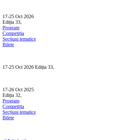
Skip
to
content
17-25 Oct 2026
Ediția 33,
Sibiu
Program
Competiția
Secțiuni tematice
Bilete
17-25 Oct 2026 Ediția 33,
Sibiu
17-26 Oct 2025
Ediția 32,
Sibiu
Program
Competiția
Secțiuni tematice
Bilete