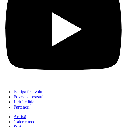
Echipa festivalului
Povestea noastră
Juriul ediției
Parteneri
Arhivă
Galerie media
Știri