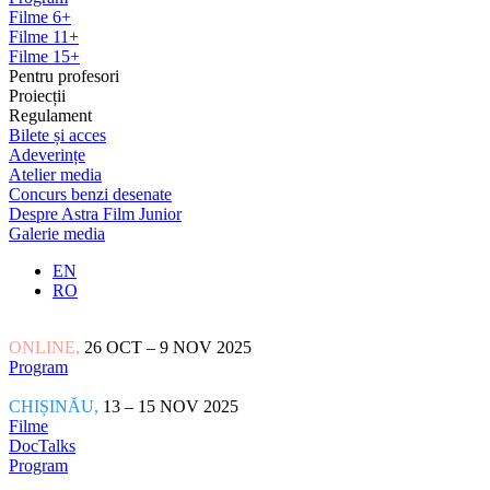
Filme 6+
Filme 11+
Filme 15+
Pentru profesori
Proiecții
Regulament
Bilete și acces
Adeverințe
Atelier media
Concurs benzi desenate
Despre Astra Film Junior
Galerie media
EN
RO
ONLINE,
26 OCT – 9 NOV 2025
Program
CHIȘINĂU,
13 – 15 NOV 2025
Filme
DocTalks
Program