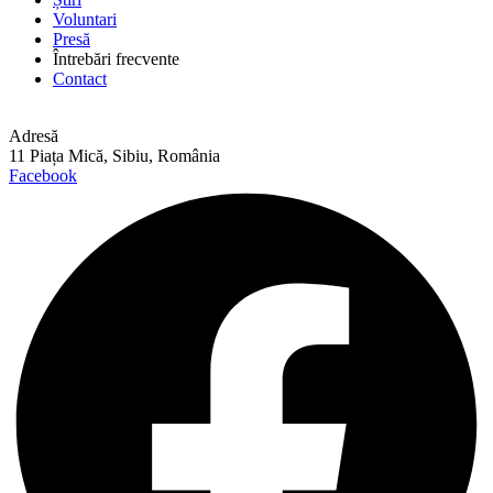
Voluntari
Presă
Întrebări frecvente
Contact
Adresă
11 Piața Mică, Sibiu, România
Facebook