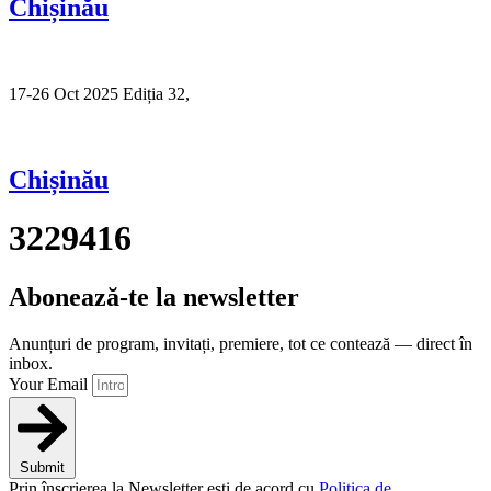
Chișinău
17-26 Oct 2025 Ediția 32,
Sibiu
Chișinău
3229416
Abonează-te la newsletter
Anunțuri de program, invitați, premiere, tot ce contează — direct în
inbox.
Your Email
Submit
Prin înscrierea la Newsletter ești de acord cu
Politica de