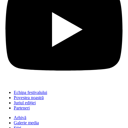
Echipa festivalului
Povestea noastră
Juriul ediției
Parteneri
Arhivă
Galerie media
Știri