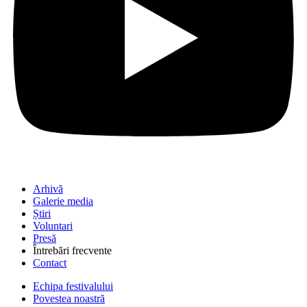
Arhivă
Galerie media
Știri
Voluntari
Presă
Întrebări frecvente
Contact
Echipa festivalului
Povestea noastră