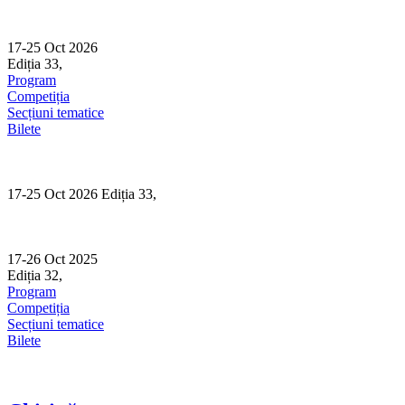
Skip
to
content
17-25 Oct 2026
Ediția 33,
Sibiu
Program
Competiția
Secțiuni tematice
Bilete
17-25 Oct 2026 Ediția 33,
Sibiu
17-26 Oct 2025
Ediția 32,
Sibiu
Program
Competiția
Secțiuni tematice
Bilete