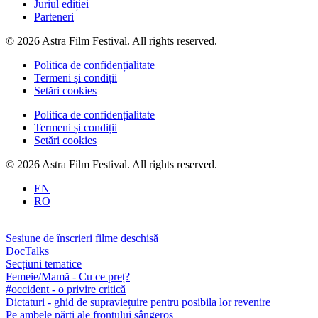
Juriul ediției
Parteneri
© 2026 Astra Film Festival. All rights reserved.
Politica de confidențialitate
Termeni și condiții
Setări cookies
Politica de confidențialitate
Termeni și condiții
Setări cookies
© 2026 Astra Film Festival. All rights reserved.
EN
RO
Sesiune de înscrieri filme deschisă
DocTalks
Secțiuni tematice
Femeie/Mamă - Cu ce preț?
#occident - o privire critică
Dictaturi - ghid de supraviețuire pentru posibila lor revenire
Pe ambele părți ale frontului sângeros