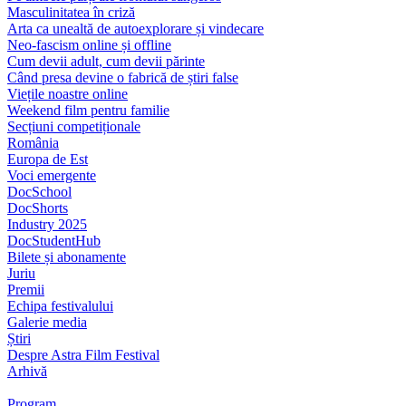
Masculinitatea în criză
Arta ca unealtă de autoexplorare și vindecare
Neo-fascism online și offline
Cum devii adult, cum devii părinte
Când presa devine o fabrică de știri false
Viețile noastre online
Weekend film pentru familie
Secțiuni competiționale
România
Europa de Est
Voci emergente
DocSchool
DocShorts
Industry 2025
DocStudentHub
Bilete și abonamente
Juriu
Premii
Echipa festivalului
Galerie media
Știri
Despre Astra Film Festival
Arhivă
Program