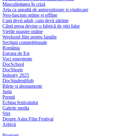
Masculinitatea în criză
Arta ca unealtă de autoexplorare și vindecare
Neo-fascism online și offline
Cum devii adult, cum devii părinte
Când presa devine o fabrică de știri false
Viețile noastre online
Weekend film pentru familie
Secțiuni competiționale
România
Europa de Est
Voci emergente
DocSchool
DocShorts
Industry 2025
DocStudentHub
Bilete și abonamente
Juriu
Premii
Echipa festivalului
Galerie media
Știri
Despre Astra Film Festival
Arhivă
Program