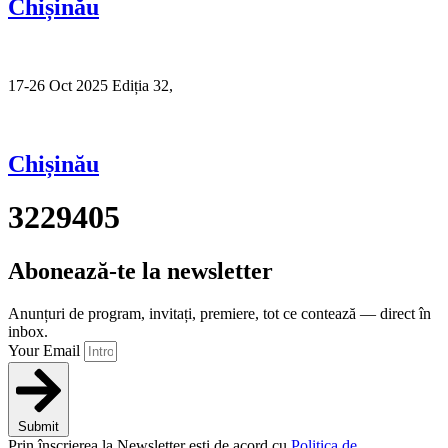
Chișinău
17-26 Oct 2025 Ediția 32,
Sibiu
Chișinău
3229405
Abonează-te la newsletter
Anunțuri de program, invitați, premiere, tot ce contează — direct în
inbox.
Your Email
Submit
Prin înscrierea la Newsletter ești de acord cu
Politica de