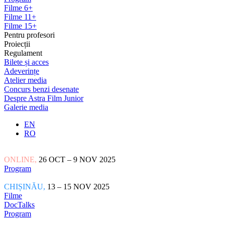
Filme 6+
Filme 11+
Filme 15+
Pentru profesori
Proiecții
Regulament
Bilete și acces
Adeverințe
Atelier media
Concurs benzi desenate
Despre Astra Film Junior
Galerie media
EN
RO
ONLINE,
26 OCT – 9 NOV 2025
Program
CHIȘINĂU,
13 – 15 NOV 2025
Filme
DocTalks
Program