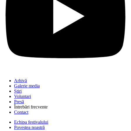
Arhivă
Galerie media
Știri
Voluntari
Presă
Întrebări frecvente
Contact
Echipa festivalului
Povestea noastră