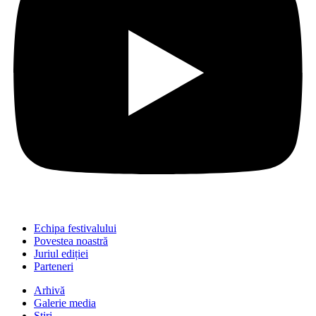
Echipa festivalului
Povestea noastră
Juriul ediției
Parteneri
Arhivă
Galerie media
Știri