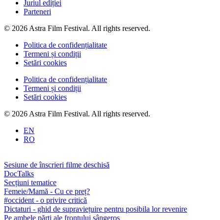
Juriul ediției
Parteneri
© 2026 Astra Film Festival. All rights reserved.
Politica de confidențialitate
Termeni și condiții
Setări cookies
Politica de confidențialitate
Termeni și condiții
Setări cookies
© 2026 Astra Film Festival. All rights reserved.
EN
RO
Sesiune de înscrieri filme deschisă
DocTalks
Secțiuni tematice
Femeie/Mamă - Cu ce preț?
#occident - o privire critică
Dictaturi - ghid de supraviețuire pentru posibila lor revenire
Pe ambele părți ale frontului sângeros