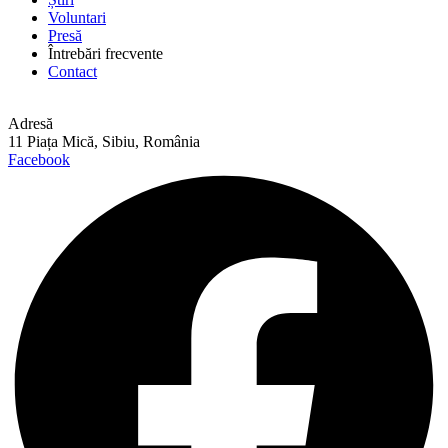
Voluntari
Presă
Întrebări frecvente
Contact
Adresă
11 Piața Mică, Sibiu, România
Facebook