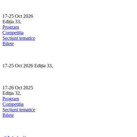
Skip
to
content
17-25 Oct 2026
Ediția 33,
Sibiu
Program
Competiția
Secțiuni tematice
Bilete
17-25 Oct 2026 Ediția 33,
Sibiu
17-26 Oct 2025
Ediția 32,
Sibiu
Program
Competiția
Secțiuni tematice
Bilete