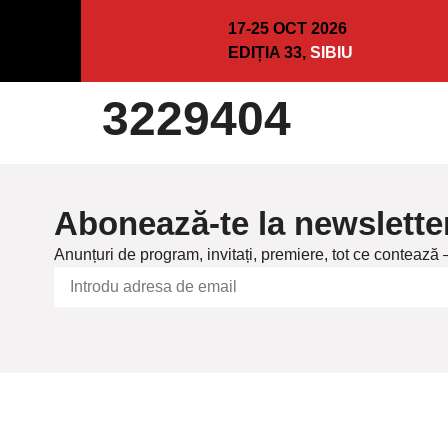
17-25 OCT 2026
EDIȚIA 33,
SIBIU
3229404
Abonează-te la newslette
Anunțuri de program, invitați, premiere, tot ce contează 