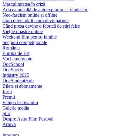
Masculinitatea în criză
Arta ca unealtă de autoexplorare și vindecare
Neo-fascism online și offline
Cum devii adult, cum devii părinte
Când presa devine o fabrică de știri false
Viețile noastre online
Weekend film pentru familie
Secțiuni competiționale
România
Europa de Est
Voci emergente
DocSchool
DocShorts
Industry 2025
DocStudentHub
Bilete și abonamente
Juriu
Premii
Echipa festivalului
Galerie media
Știri
Despre Astra Film Festival
Arhivă
Program