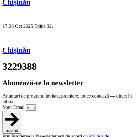
Chișinău
17-26 Oct 2025 Ediția 32,
Sibiu
Chișinău
3229388
Abonează-te la newsletter
Anunțuri de program, invitați, premiere, tot ce contează — direct în
inbox.
Your Email
Submit
Prin înscrierea la Newsletter ești de acord cu
Politica de