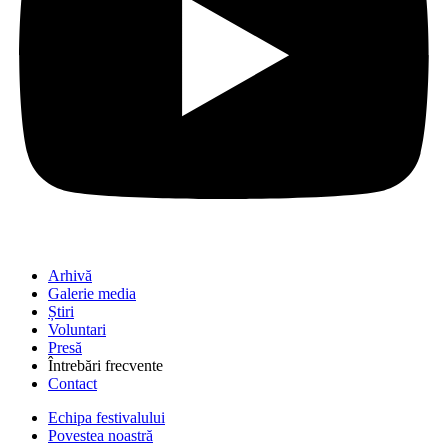
Arhivă
Galerie media
Știri
Voluntari
Presă
Întrebări frecvente
Contact
Echipa festivalului
Povestea noastră