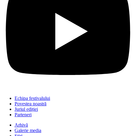
Echipa festivalului
Povestea noastră
Juriul ediției
Parteneri
Arhivă
Galerie media
Știri