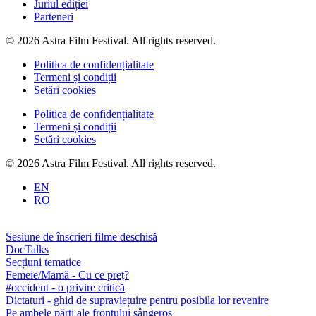
Juriul ediției
Parteneri
© 2026 Astra Film Festival. All rights reserved.
Politica de confidențialitate
Termeni și condiții
Setări cookies
Politica de confidențialitate
Termeni și condiții
Setări cookies
© 2026 Astra Film Festival. All rights reserved.
EN
RO
Sesiune de înscrieri filme deschisă
DocTalks
Secțiuni tematice
Femeie/Mamă - Cu ce preț?
#occident - o privire critică
Dictaturi - ghid de supraviețuire pentru posibila lor revenire
Pe ambele părți ale frontului sângeros