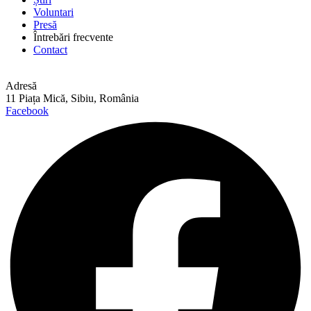
Voluntari
Presă
Întrebări frecvente
Contact
Adresă
11 Piața Mică, Sibiu, România
Facebook