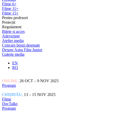
Filme 6+
Filme 11+
Filme 15+
Pentru profesori
Proiecții
Regulament
Bilete și acces
Adeverințe
Atelier media
Concurs benzi desenate
Despre Astra Film Junior
Galerie media
EN
RO
ONLINE,
26 OCT – 9 NOV 2025
Program
CHIȘINĂU,
13 – 15 NOV 2025
Filme
DocTalks
Program