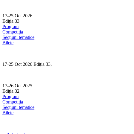
Skip
to
content
17-25 Oct 2026
Ediția 33,
Sibiu
Program
Competiția
Secțiuni tematice
Bilete
17-25 Oct 2026 Ediția 33,
Sibiu
17-26 Oct 2025
Ediția 32,
Sibiu
Program
Competiția
Secțiuni tematice
Bilete