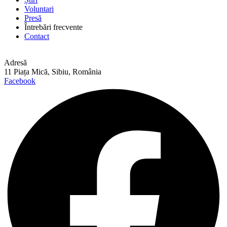
Voluntari
Presă
Întrebări frecvente
Contact
Adresă
11 Piața Mică, Sibiu, România
Facebook