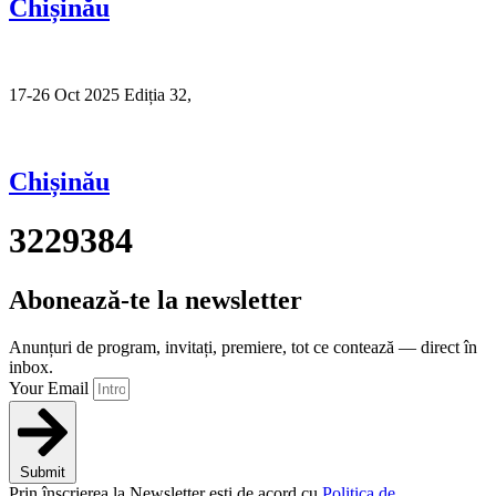
Chișinău
17-26 Oct 2025 Ediția 32,
Sibiu
Chișinău
3229384
Abonează-te la newsletter
Anunțuri de program, invitați, premiere, tot ce contează — direct în
inbox.
Your Email
Submit
Prin înscrierea la Newsletter ești de acord cu
Politica de