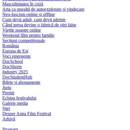
Masculinitatea în criză
Arta ca unealtă de autoexplorare și vindecare
Neo-fascism online și offline
Cum devii adult, cum devii părinte
Când presa devine o fabrică de știri false
Viețile noastre online
Weekend film pentru familie
Secțiuni competiționale
România
Europa de Est
Voci emergente
DocSchool
DocShorts
Industry 2025
DocStudentHub
Bilete și abonamente
Juriu
Premii
Echipa festivalului
Galerie media
Știri
Despre Astra Film Festival
Arhivă
Program