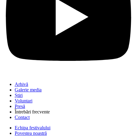
Arhivă
Galerie media
Știri
Voluntari
Presă
Întrebări frecvente
Contact
Echipa festivalului
Povestea noastră