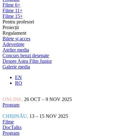
Filme 6+
Filme 11+
Filme 15+
Pentru profesori
Proiecții
Regulament
Bilete și acces
Adeverințe
Atelier media
Concurs benzi desenate
Despre Astra Film Junior
Galerie media
EN
RO
ONLINE,
26 OCT – 9 NOV 2025
Program
CHIȘINĂU,
13 – 15 NOV 2025
Filme
DocTalks
Program