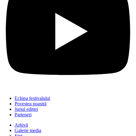
Echipa festivalului
Povestea noastră
Juriul ediției
Parteneri
Arhivă
Galerie media
Știri