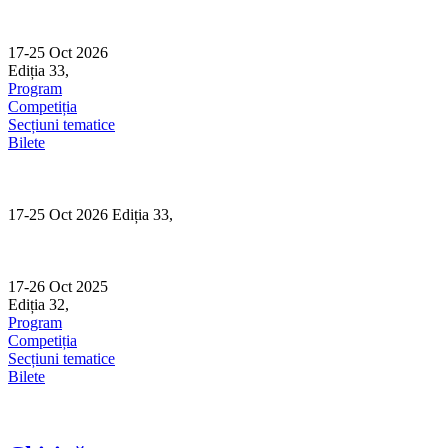
Skip
to
content
17-25 Oct 2026
Ediția 33,
Sibiu
Program
Competiția
Secțiuni tematice
Bilete
17-25 Oct 2026 Ediția 33,
Sibiu
17-26 Oct 2025
Ediția 32,
Sibiu
Program
Competiția
Secțiuni tematice
Bilete