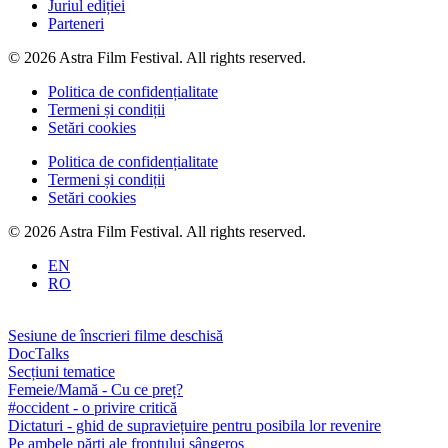
Juriul ediției
Parteneri
© 2026 Astra Film Festival. All rights reserved.
Politica de confidențialitate
Termeni și condiții
Setări cookies
Politica de confidențialitate
Termeni și condiții
Setări cookies
© 2026 Astra Film Festival. All rights reserved.
EN
RO
Sesiune de înscrieri filme deschisă
DocTalks
Secțiuni tematice
Femeie/Mamă - Cu ce preț?
#occident - o privire critică
Dictaturi - ghid de supraviețuire pentru posibila lor revenire
Pe ambele părți ale frontului sângeros