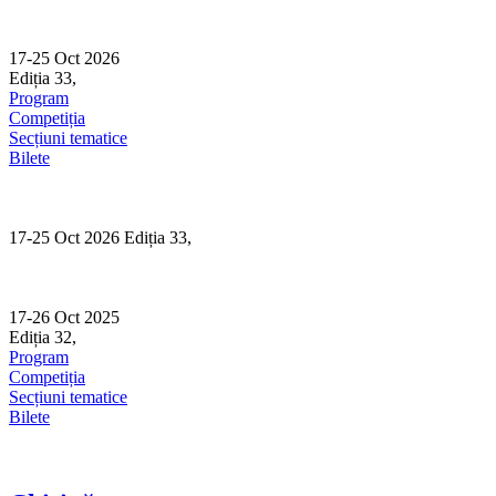
Skip
to
content
17-25 Oct 2026
Ediția 33,
Sibiu
Program
Competiția
Secțiuni tematice
Bilete
17-25 Oct 2026 Ediția 33,
Sibiu
17-26 Oct 2025
Ediția 32,
Sibiu
Program
Competiția
Secțiuni tematice
Bilete