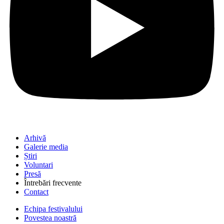
Arhivă
Galerie media
Știri
Voluntari
Presă
Întrebări frecvente
Contact
Echipa festivalului
Povestea noastră