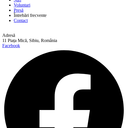
Voluntari
Presă
Întrebări frecvente
Contact
Adresă
11 Piața Mică, Sibiu, România
Facebook