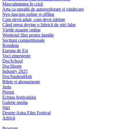
Masculinitatea în criză
Arta ca unealtă de autoexplorare și vindecare
Neo-fascism online și offline
Cum devii adult, cum devii părinte
Când presa devine o fabrică de știri false
Viețile noastre online
Weekend film pentru familie
Secțiuni competiționale
România
Europa de Est
Voci emergente
DocSchool
DocShorts
Industry 2025
DocStudentHub
Bilete și abonamente
Juriu
Premii
Echipa festivalului
Galerie media
Știri
Despre Astra Film Festival
Arhivă
Program