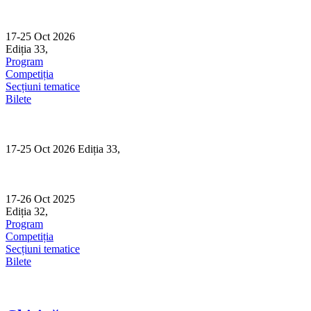
Skip
to
content
17-25 Oct 2026
Ediția 33,
Sibiu
Program
Competiția
Secțiuni tematice
Bilete
17-25 Oct 2026 Ediția 33,
Sibiu
17-26 Oct 2025
Ediția 32,
Sibiu
Program
Competiția
Secțiuni tematice
Bilete