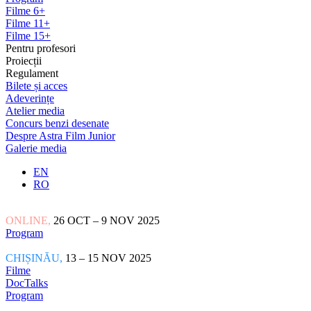
Filme 6+
Filme 11+
Filme 15+
Pentru profesori
Proiecții
Regulament
Bilete și acces
Adeverințe
Atelier media
Concurs benzi desenate
Despre Astra Film Junior
Galerie media
EN
RO
ONLINE,
26 OCT – 9 NOV 2025
Program
CHIȘINĂU,
13 – 15 NOV 2025
Filme
DocTalks
Program