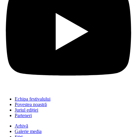
Echipa festivalului
Povestea noastră
Juriul ediției
Parteneri
Arhivă
Galerie media
Știri