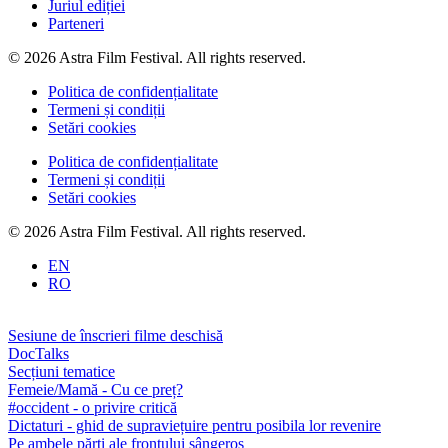
Juriul ediției
Parteneri
© 2026 Astra Film Festival. All rights reserved.
Politica de confidențialitate
Termeni și condiții
Setări cookies
Politica de confidențialitate
Termeni și condiții
Setări cookies
© 2026 Astra Film Festival. All rights reserved.
EN
RO
Sesiune de înscrieri filme deschisă
DocTalks
Secțiuni tematice
Femeie/Mamă - Cu ce preț?
#occident - o privire critică
Dictaturi - ghid de supraviețuire pentru posibila lor revenire
Pe ambele părți ale frontului sângeros