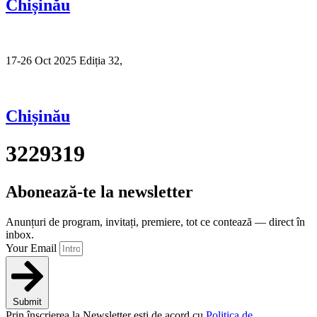
Chișinău
17-26 Oct 2025 Ediția 32,
Sibiu
Chișinău
3229319
Abonează-te la newsletter
Anunțuri de program, invitați, premiere, tot ce contează — direct în
inbox.
Your Email
Submit
Prin înscrierea la Newsletter ești de acord cu
Politica de