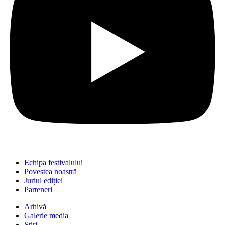
Echipa festivalului
Povestea noastră
Juriul ediției
Parteneri
Arhivă
Galerie media
Știri