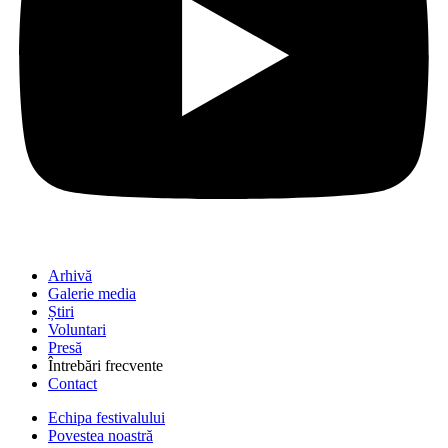
Arhivă
Galerie media
Știri
Voluntari
Presă
Întrebări frecvente
Contact
Echipa festivalului
Povestea noastră