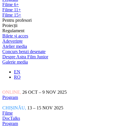
Filme 6+
Filme 11+
Filme 15+
Pentru profesori
Proiecții
Regulament
Bilete și acces
Adeverințe
Atelier media
Concurs benzi desenate
Despre Astra Film Junior
Galerie media
EN
RO
ONLINE,
26 OCT – 9 NOV 2025
Program
CHIȘINĂU,
13 – 15 NOV 2025
Filme
DocTalks
Program