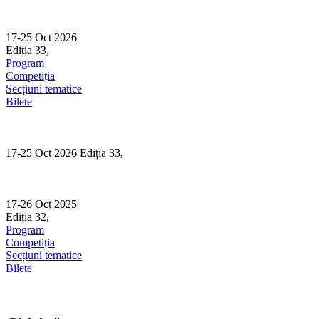
Skip
to
content
17-25 Oct 2026
Ediția 33,
Sibiu
Program
Competiția
Secțiuni tematice
Bilete
17-25 Oct 2026 Ediția 33,
Sibiu
17-26 Oct 2025
Ediția 32,
Sibiu
Program
Competiția
Secțiuni tematice
Bilete