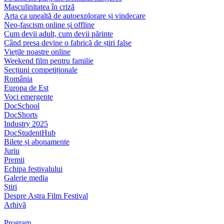
Masculinitatea în criză
Arta ca unealtă de autoexplorare și vindecare
Neo-fascism online și offline
Cum devii adult, cum devii părinte
Când presa devine o fabrică de știri false
Viețile noastre online
Weekend film pentru familie
Secțiuni competiționale
România
Europa de Est
Voci emergente
DocSchool
DocShorts
Industry 2025
DocStudentHub
Bilete și abonamente
Juriu
Premii
Echipa festivalului
Galerie media
Știri
Despre Astra Film Festival
Arhivă
Program