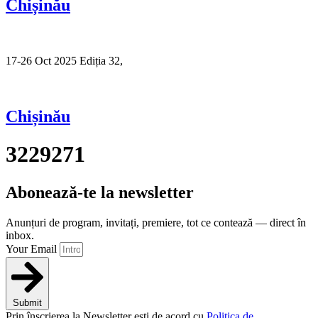
Chișinău
17-26 Oct 2025 Ediția 32,
Sibiu
Chișinău
3229271
Abonează-te la newsletter
Anunțuri de program, invitați, premiere, tot ce contează — direct în
inbox.
Your Email
Submit
Prin înscrierea la Newsletter ești de acord cu
Politica de