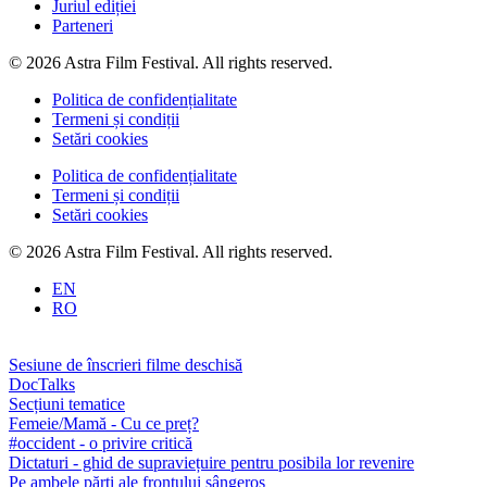
Juriul ediției
Parteneri
© 2026 Astra Film Festival. All rights reserved.
Politica de confidențialitate
Termeni și condiții
Setări cookies
Politica de confidențialitate
Termeni și condiții
Setări cookies
© 2026 Astra Film Festival. All rights reserved.
EN
RO
Sesiune de înscrieri filme deschisă
DocTalks
Secțiuni tematice
Femeie/Mamă - Cu ce preț?
#occident - o privire critică
Dictaturi - ghid de supraviețuire pentru posibila lor revenire
Pe ambele părți ale frontului sângeros