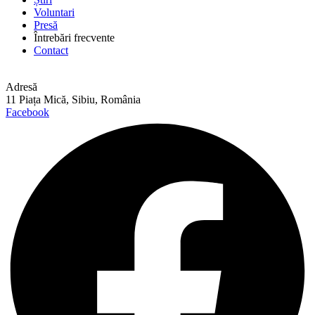
Voluntari
Presă
Întrebări frecvente
Contact
Adresă
11 Piața Mică, Sibiu, România
Facebook