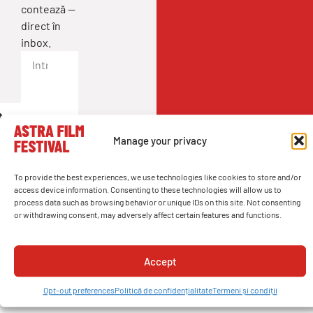
contează —
direct în
inbox.
Manage your privacy
To provide the best experiences, we use technologies like cookies to store and/or
access device information. Consenting to these technologies will allow us to
process data such as browsing behavior or unique IDs on this site. Not consenting
or withdrawing consent, may adversely affect certain features and functions.
Adresă
11 Piața Mică, Sibiu, România
Accept
Opt-out preferences
Politică de confidențialitate
Termeni și condiții