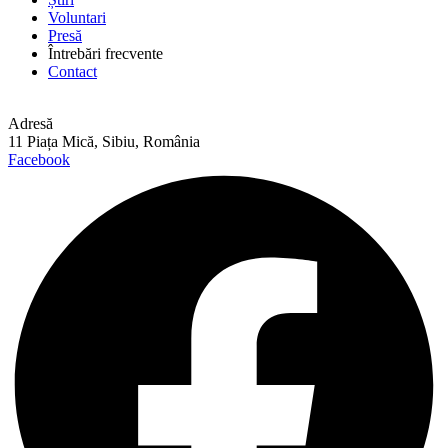
Voluntari
Presă
Întrebări frecvente
Contact
Adresă
11 Piața Mică, Sibiu, România
Facebook