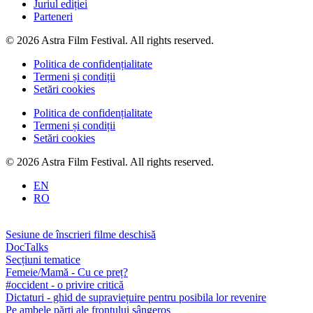
Juriul ediției
Parteneri
© 2026 Astra Film Festival. All rights reserved.
Politica de confidențialitate
Termeni și condiții
Setări cookies
Politica de confidențialitate
Termeni și condiții
Setări cookies
© 2026 Astra Film Festival. All rights reserved.
EN
RO
Sesiune de înscrieri filme deschisă
DocTalks
Secțiuni tematice
Femeie/Mamă - Cu ce preț?
#occident - o privire critică
Dictaturi - ghid de supraviețuire pentru posibila lor revenire
Pe ambele părți ale frontului sângeros