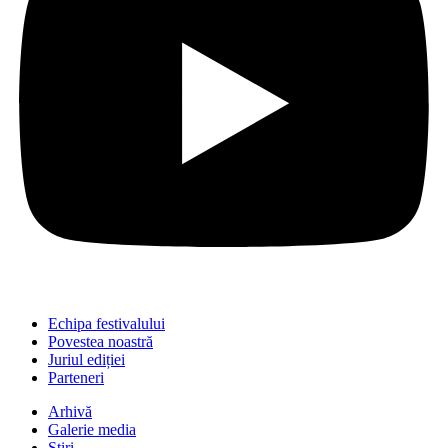
Echipa festivalului
Povestea noastră
Juriul ediției
Parteneri
Arhivă
Galerie media
Știri