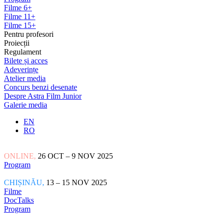
Filme 6+
Filme 11+
Filme 15+
Pentru profesori
Proiecții
Regulament
Bilete și acces
Adeverințe
Atelier media
Concurs benzi desenate
Despre Astra Film Junior
Galerie media
EN
RO
ONLINE,
26 OCT – 9 NOV 2025
Program
CHIȘINĂU,
13 – 15 NOV 2025
Filme
DocTalks
Program