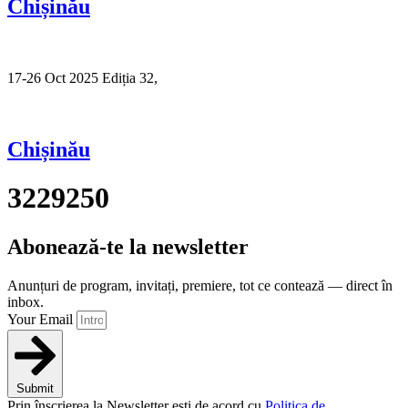
Chișinău
17-26 Oct 2025 Ediția 32,
Sibiu
Chișinău
3229250
Abonează-te la newsletter
Anunțuri de program, invitați, premiere, tot ce contează — direct în
inbox.
Your Email
Submit
Prin înscrierea la Newsletter ești de acord cu
Politica de