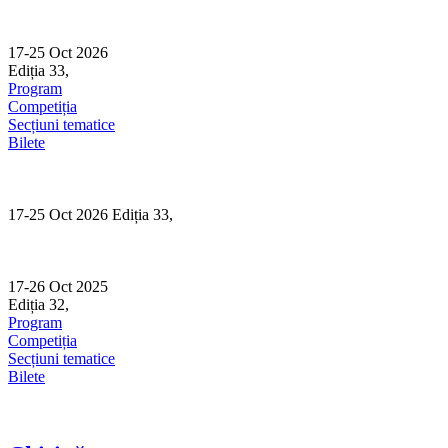
Skip
to
content
17-25 Oct 2026
Ediția 33,
Sibiu
Program
Competiția
Secțiuni tematice
Bilete
17-25 Oct 2026 Ediția 33,
Sibiu
17-26 Oct 2025
Ediția 32,
Sibiu
Program
Competiția
Secțiuni tematice
Bilete