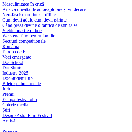
Masculinitatea în criză
Arta ca unealtă de autoexplorare și vindecare
Neo-fascism online și offline
Cum devii adult, cum devii părinte
Când presa devine o fabrică de știri false
Viețile noastre online
Weekend film pentru familie
Secțiuni competiționale
România
Europa de Est
Voci emergente
DocSchool
DocShorts
Industry 2025
DocStudentHub
Bilete și abonamente
Juriu
Premii
Echipa festivalului
Galerie media
Știri
Despre Astra Film Festival
Arhivă
Program