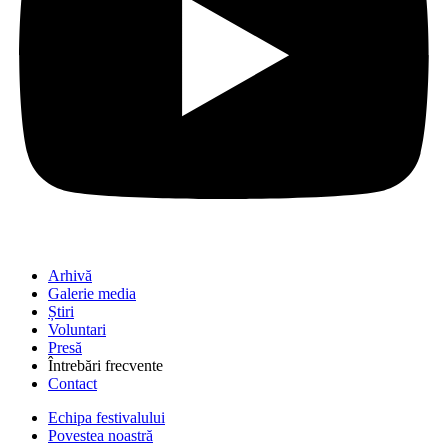
Arhivă
Galerie media
Știri
Voluntari
Presă
Întrebări frecvente
Contact
Echipa festivalului
Povestea noastră