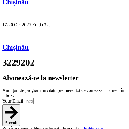
Chișinău
17-26 Oct 2025 Ediția 32,
Sibiu
Chișinău
3229202
Abonează-te la newsletter
Anunțuri de program, invitați, premiere, tot ce contează — direct în
inbox.
Your Email
Submit
Prin înscrierea la Newsletter ești de acord cu
Politica de