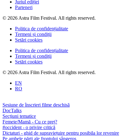
Juriul ediției
Parteneri
© 2026 Astra Film Festival. All rights reserved.
Politica de confidențialitate
Termeni și condiții
Setări cookies
Politica de confidențialitate
Termeni și condiții
Setări cookies
© 2026 Astra Film Festival. All rights reserved.
EN
RO
Sesiune de înscrieri filme deschisă
DocTalks
Secțiuni tematice
Femeie/Mamă - Cu ce preț?
#occident - o privire critică
Dictaturi - ghid de supraviețuire pentru posibila lor revenire
Pe ambele părți ale frontului sângeros