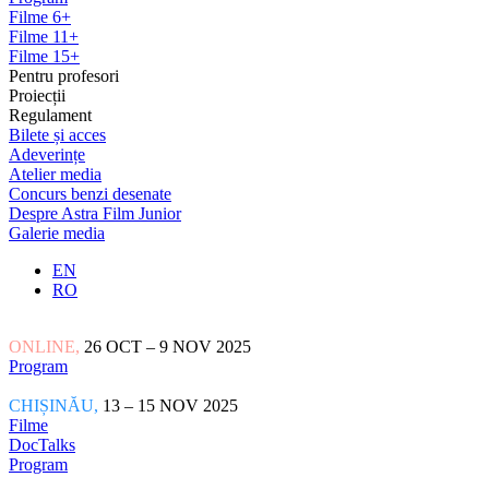
Filme 6+
Filme 11+
Filme 15+
Pentru profesori
Proiecții
Regulament
Bilete și acces
Adeverințe
Atelier media
Concurs benzi desenate
Despre Astra Film Junior
Galerie media
EN
RO
ONLINE,
26 OCT – 9 NOV 2025
Program
CHIȘINĂU,
13 – 15 NOV 2025
Filme
DocTalks
Program