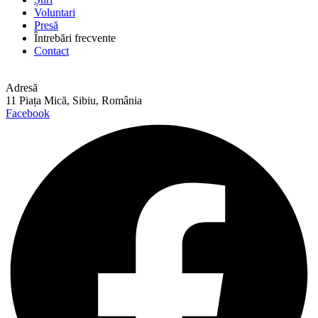
Voluntari
Presă
Întrebări frecvente
Contact
Adresă
11 Piața Mică, Sibiu, România
Facebook