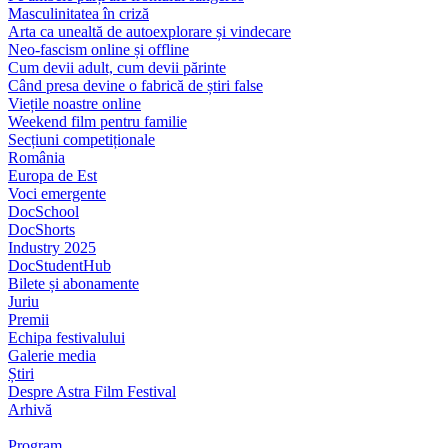
Masculinitatea în criză
Arta ca unealtă de autoexplorare și vindecare
Neo-fascism online și offline
Cum devii adult, cum devii părinte
Când presa devine o fabrică de știri false
Viețile noastre online
Weekend film pentru familie
Secțiuni competiționale
România
Europa de Est
Voci emergente
DocSchool
DocShorts
Industry 2025
DocStudentHub
Bilete și abonamente
Juriu
Premii
Echipa festivalului
Galerie media
Știri
Despre Astra Film Festival
Arhivă
Program