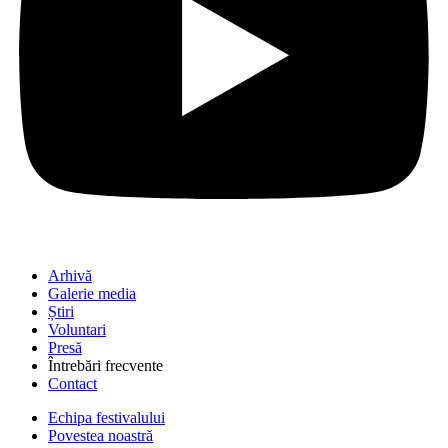
Arhivă
Galerie media
Știri
Voluntari
Presă
Întrebări frecvente
Contact
Echipa festivalului
Povestea noastră