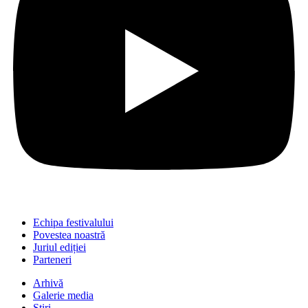
Echipa festivalului
Povestea noastră
Juriul ediției
Parteneri
Arhivă
Galerie media
Știri