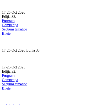
Skip
to
content
17-25 Oct 2026
Ediția 33,
Sibiu
Program
Competiția
Secțiuni tematice
Bilete
17-25 Oct 2026 Ediția 33,
Sibiu
17-26 Oct 2025
Ediția 32,
Sibiu
Program
Competiția
Secțiuni tematice
Bilete